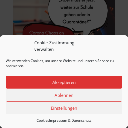
Cookie-Zustimmung
verwalten
Wir verwenden Cookies, um unsere Website und unseren Service zu
optimieren.
Akzeptieren
Corona Chaos an den
Ablehnen
Schulen – „Aber muss er
jetzt weiter zur Schule
Einstellungen
gehen oder in Quarantäne?“
Cookies
Impressum & Datenschutz
Feb. 2, 2022
|
Allgemein
,
Bildung und Schule