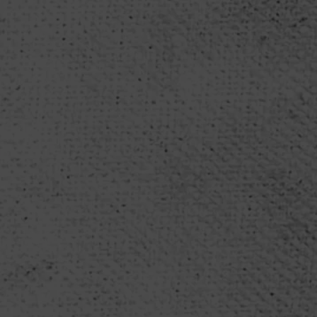
. Die Maßnahmen der schwarz-roten
iesen massiven...