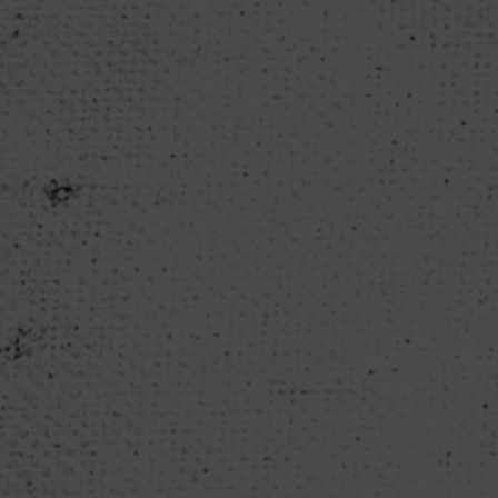
Die Berliner Finanzverwaltung verhängt ei
Regierungskoalition setzten für das kommen