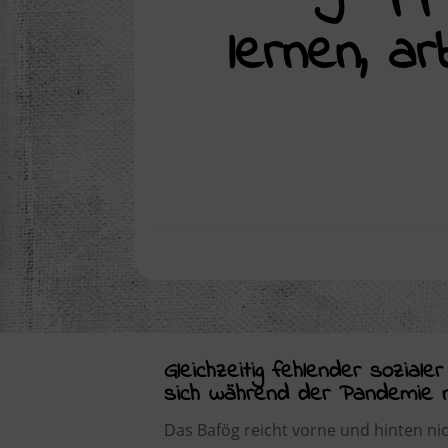
lernen, a
Gleichzeitig fehlender soziale
sich während der Pandemie no
Das Bafög reicht vorne und hinten ni