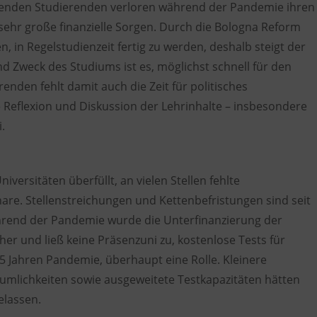
eitenden Studierenden verloren während der Pandemie ihren
 sehr große finanzielle Sorgen. Durch die Bologna Reform
, in Regelstudienzeit fertig zu werden, deshalb steigt der
nd Zweck des Studiums ist es, möglichst schnell für den
enden fehlt damit auch die Zeit für politisches
e Reflexion und Diskussion der Lehrinhalte – insbesondere
.
ersitäten überfüllt, an vielen Stellen fehlte
are. Stellenstreichungen und Kettenbefristungen sind seit
hrend der Pandemie wurde die Unterfinanzierung der
her und ließ keine Präsenzuni zu, kostenlose Tests für
1,5 Jahren Pandemie, überhaupt eine Rolle. Kleinere
mlichkeiten sowie ausgeweitete Testkapazitäten hätten
elassen.