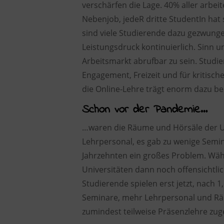
verschärfen die Lage. 40% aller arb
Nebenjob, jedeR dritte StudentIn hat
sind viele Studierende dazu gezwungen
Leistungsdruck kontinuierlich. Sinn u
Arbeitsmarkt abrufbar zu sein. Studier
Engagement, Freizeit und für kritisch
die Online-Lehre trägt enorm dazu bei
Schon vor der Pandemie…
…waren die Räume und Hörsäle der Univ
Lehrpersonal, es gab zu wenige Semin
Jahrzehnten ein großes Problem. Wä
Universitäten dann noch offensichtlic
Studierende spielen erst jetzt, nach 
Seminare, mehr Lehrpersonal und Räu
zumindest teilweise Präsenzlehre zug