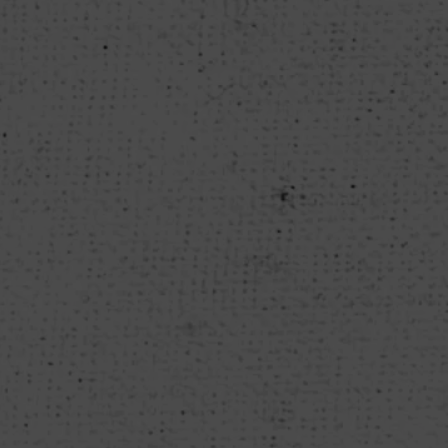
nen Ausgabestopp, um allein 2025 drei Milliarden Euro zu sparen
de Jahr fest, den Schulen keine Mittelzusagen auszustellen. Bei d