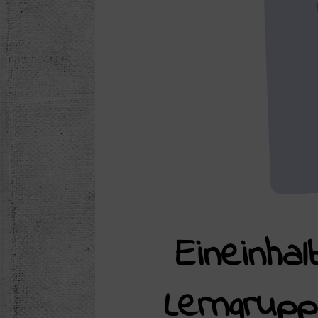
Eineinha
Lerngrup