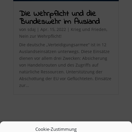
Die Wehrpflicht und die
Bundeswehr im Ausland
von
sdaj
|
Apr. 15, 2022
|
Krieg und Frieden
,
Nein zur Wehrpflicht!
Die deutsche „Verteidigungsarmee“ ist in 12
Auslandseinsätzen unterwegs. Diese Einsätze
dienen vor allem drei Zwecken: Absicherung
von Handelsrouten und des Zugriffs auf
natürliche Ressourcen. Unterstützung der
Abschottung der EU vor Geflüchteten. Einsätze
zur...
Cookie-Zustimmung