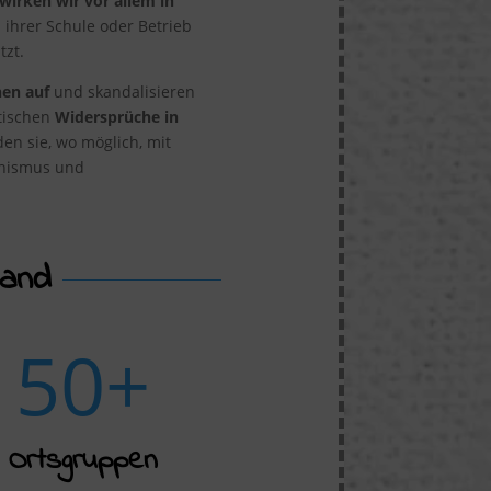
wirken wir vor allem in
 ihrer Schule oder Betrieb
tzt.
nen auf
und skandalisieren
stischen
Widersprüche in
den sie, wo möglich, mit
schismus und
band
50+
Ortsgruppen