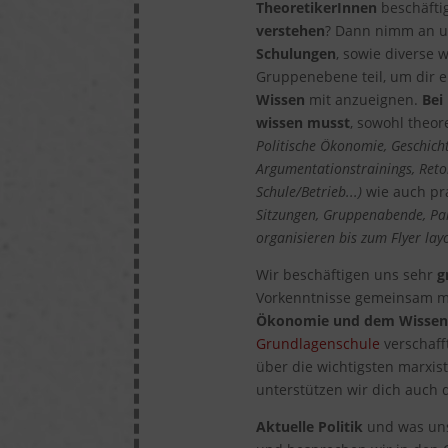
TheoretikerInnen
beschäfti
verstehen
? Dann nimm an 
Schulungen
, sowie diverse
Gruppenebene teil, um dir 
Wissen
mit anzueignen.
Bei
wissen musst
, sowohl theor
Politische Ökonomie, Geschich
Argumentationstrainings, Retor
Schule/Betrieb...)
wie auch pra
Sitzungen, Gruppenabende, Par
organisieren bis zum Flyer lay
Wir beschäftigen uns sehr
g
Vorkenntnisse gemeinsam m
Ökonomie und dem Wissensc
Grundlagenschule
verschaff
über die wichtigsten marxis
unterstützen wir dich auch d
Aktuelle Politik
und was uns 