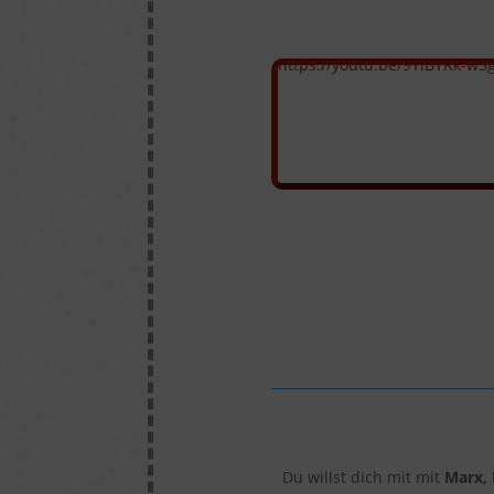
https://youtu.be/9YiBYRk-w5
Du willst dich mit mit
Marx, 