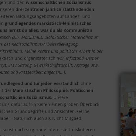
gen und den
wissenschaftlichen Sozialismus
unseren
drei zentralen jährlich stattfindenden
 weiteren Bildungsangeboten auf Landes- und
ein
grundlegendes marxistisch-leninistisches
 uns lernst du alles, was du als KommunistIn
etisch
(z.b. Marxismus, Dialaktischer Materialismus,
te des Realsozialismus/Arbeiterbewegung,
ikseminare, Meine Rechte und politische Arbeit in der
ktisch und organisatorisch
(von Infostand, Demos,
tys, SMV Sitzung, Gewerkschaftsarbeit, Anträge usw.
outen und Pressearbeit angehen...)
.
rundlegend und für jeden verständlich
ohne
it der
Marxistischen Philosophie, Politischen
haftlichen Sozialismus
. Unsere
t uns dafür auf 55 Seiten einen groben Überblick
tischen Grundbegriffe und Ansichten. Gerne
abei - Natürlich auch als Nicht-Mitglied.
sonst noch so gerade interessiert diskutieren