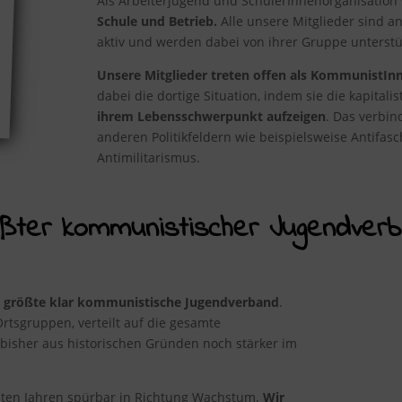
Als Arbeiterjugend und SchülerInnenorganisation
Schule und Betrieb.
Alle unsere Mitglieder sind an
aktiv und werden dabei von ihrer Gruppe unterstü
Unsere Mitglieder treten offen als KommunistIn
dabei die dortige Situation, indem sie die kapitali
ihrem Lebensschwerpunkt aufzeigen
. Das verbin
anderen Politikfeldern wie beispielsweise Antifa
Antimilitarismus.
ßter kommunistischer Jugendver
 größte klar kommunistische Jugendverband
.
rtsgruppen, verteilt auf die gesamte
bisher aus historischen Gründen noch stärker im
tzten Jahren spürbar in Richtung Wachstum.
Wir