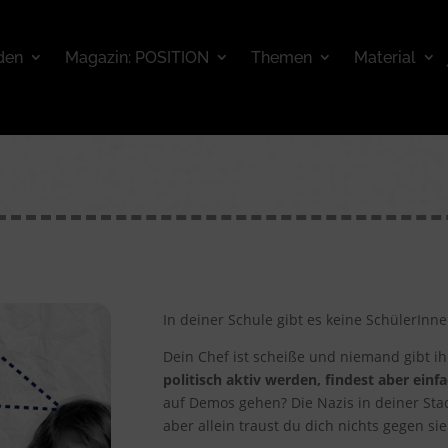
den
Magazin: POSITION
Themen
Material
In deiner Schule gibt es keine SchülerInn
Dein Chef ist scheiße und niemand gibt 
politisch aktiv werden, findest aber einf
auf Demos gehen? Die Nazis in deiner Stadt
aber allein traust du dich nichts gegen s