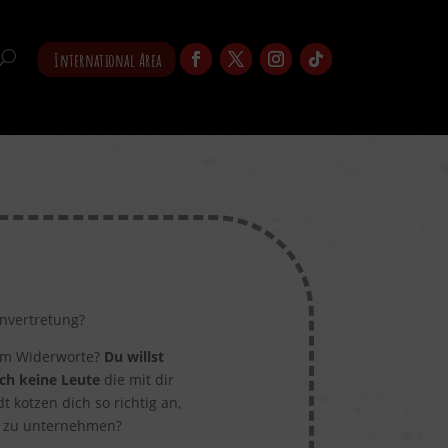
International Area
envertretung?
ihm Widerworte?
Du willst
ach keine Leute
die mit dir
 kotzen dich so richtig an,
ie zu unternehmen?