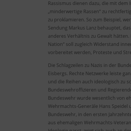
Rassismus dienen dazu, die mit dem
„minderwertige Rassen“ zu rechtferti
zu proklamieren. So zum Beispiel, wen
Sendung Markus Lanz behauptet, dass
anderes Verhältnis zu Gewalt hätten
Nation“ soll zugleich Widerstand in
vorbereitet werden, Proteste und Stre
Die Schlagzeilen zu Nazis in der Bund
Eisbergs. Rechte Netzwerke leiste gan
und die Reihen auch ideologisch zu sc
Bundeswehroffizieren und Regierende
Bundeswehr wurde wesentlich von eh
Wehrmachts-Generäle Hans Speidel u
Bundeswehr, in den ersten Jahrzehnt
aus ehemaligen Wehrmachts-Veterane
Ideologie passt, zeigt sich auch an d