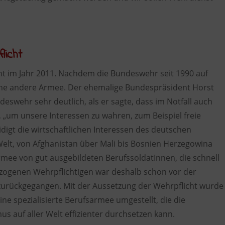
licht
ht im Jahr 2011. Nachdem die Bundeswehr seit 1990 auf
 eine andere Armee. Der ehemalige Bundespräsident Horst
eswehr sehr deutlich, als er sagte, dass im Notfall auch
, „um unsere Interessen zu wahren, zum Beispiel freie
igt die wirtschaftlichen Interessen des deutschen
 Welt, von Afghanistan über Mali bis Bosnien Herzegowina
rmee von gut ausgebildeten BerufssoldatInnen, die schnell
ngezogenen Wehrpflichtigen war deshalb schon vor der
 zurückgegangen. Mit der Aussetzung der Wehrpflicht wurde
ine spezialisierte Berufsarmee umgestellt, die die
s auf aller Welt effizienter durchsetzen kann.