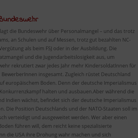
 Bundeswehr
klagt die Bundeswehr über Personalmangel – und das trotz
ms, an Schulen und auf Messen, trotz gut bezahlten NC-
Vergütung als beim FSJ oder in der Ausbildung. Die
tzmangel und die Jugendarbeitslosigkeit aus, um
ehr rekrutiert zwar jedes Jahr mehr KindersoldatInnen für
r BewerberInnen insgesamt. Zugleich rüstet Deutschland
 auf europäischem Boden. Denn der deutsche Imperialismus
len Konkurrenzkampf halten und ausbauen.Aber während die
d Indien wächst, befindet sich der deutsche Imperialismus
sion. Die Position Deutschlands und der NATO-Staaten soll im
isch verteidigt und ausgeweitet werden. Wer aber einen
den führen will, dem reicht keine spezialisierte
enn die USA ihre Drohung wahr machen und sich