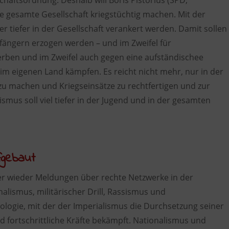
chaftsordnung. Deshalb will Boris Pistorius (SPD,
ie gesamte Gesellschaft kriegstüchtig machen. Mit der
r tiefer in der Gesellschaft verankert werden. Damit sollen
pfängern erzogen werden – und im Zweifel für
terben und im Zweifel auch gegen eine aufständischee
im eigenen Land kämpfen. Es reicht nicht mehr, nur in der
u machen und Kriegseinsätze zu rechtfertigen und zur
ismus soll viel tiefer in der Jugend und in der gesamten
gebaut
er wieder Meldungen über rechte Netzwerke in der
alismus, militärischer Drill, Rassismus und
logie, mit der der Imperialismus die Durchsetzung seiner
nd fortschrittliche Kräfte bekämpft. Nationalismus und