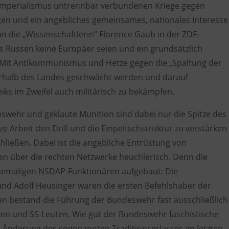
 Imperialismus untrennbar verbundenen Kriege gegen
gen und ein angebliches gemeinsames, nationales Interesse
n die „Wissenschaftlerin“ Florence Gaub in der ZDF-
 Russen keine Europäer seien und ein grundsätzlich
. Mit Antikommunismus und Hetze gegen die „Spaltung der
nerhalb des Landes geschwächt werden und darauf
iks im Zweifel auch militärisch zu bekämpfen.
eswehr und geklaute Munition sind dabei nur die Spitze des
ze Arbeit den Drill und die Einpeitschstruktur zu verstärken
hließen. Dabei ist die angebliche Entrüstung von
n über die rechten Netzwerke heuchlerisch. Denn die
emaligen NSDAP-Funktionären aufgebaut: Die
nd Adolf Heusinger waren die ersten Befehlshaber der
en bestand die Führung der Bundeswehr fast ausschließlich
n und SS-Leuten. Wie gut der Bundeswehr faschistische
er Änderung des sogenannten Traditionserlasses im letzten