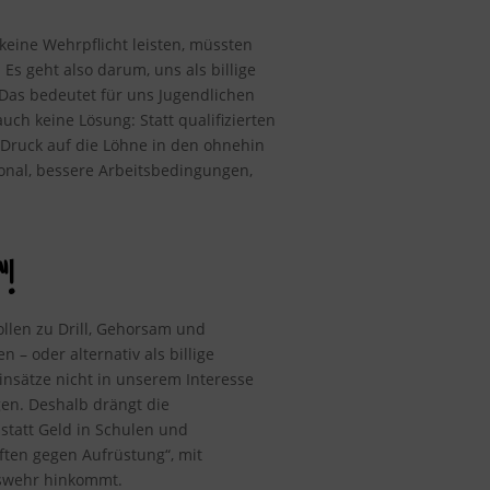
keine Wehrpflicht leisten, müssten
Es geht also darum, uns als billige
 Das bedeutet für uns Jugendlichen
ch keine Lösung: Statt qualifizierten
r Druck auf die Löhne in den ohnehin
sonal, bessere Arbeitsbedingungen,
!
ollen zu Drill, Gehorsam und
 oder alternativ als billige
einsätze nicht in unserem Interesse
gen. Deshalb drängt die
statt Geld in Schulen und
ten gegen Aufrüstung“, mit
eswehr hinkommt.