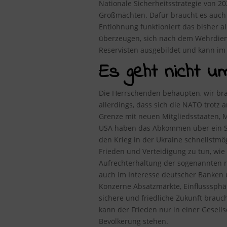
Nationale Sicherheitsstrategie von 2
Großmächten. Dafür braucht es auch 
Entlohnung funktioniert das bisher a
überzeugen, sich nach dem Wehrdiens
Reservisten ausgebildet und kann im K
Es geht nicht u
Die Herrschenden behaupten, wir brä
allerdings, dass sich die NATO trotz
Grenze mit neuen Mitgliedsstaaten, M
USA haben das Abkommen über ein Sta
den Krieg in der Ukraine schnellstm
Frieden und Verteidigung zu tun, wie
Aufrechterhaltung der sogenannten r
auch im Interesse deutscher Banken 
Konzerne Absatzmärkte, Einflusssphär
sichere und friedliche Zukunft brauch
kann der Frieden nur in einer Gesell
Bevölkerung stehen.