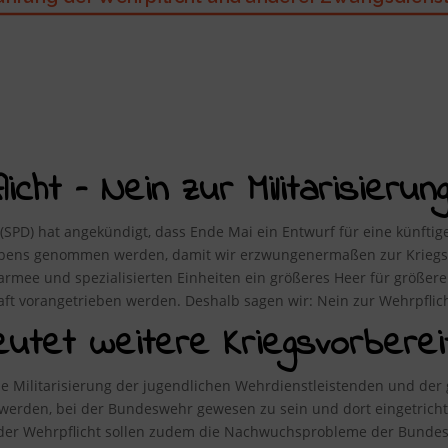
cht – Nein zur Militarisierung
 (SPD) hat angekündigt, dass Ende Mai ein Entwurf für eine künftige 
Lebens genommen werden, damit wir erzwungenermaßen zur Kriegst
fsarmee und spezialisierten Einheiten ein größeres Heer für größe
haft vorangetrieben werden. Deshalb sagen wir: Nein zur Wehrpflich
eutet weitere Kriegsvorberei
 Militarisierung der jugendlichen Wehrdienstleistenden und der 
r werden, bei der Bundeswehr gewesen zu sein und dort eingetrich
s der Wehrpflicht sollen zudem die Nachwuchsprobleme der Bund