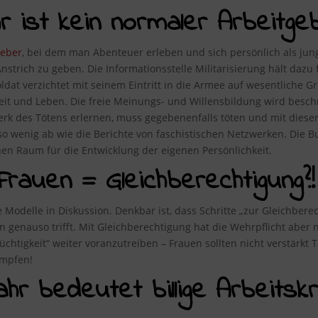
ist kein normaler Arbeitgeb
geber
, bei dem man Abenteuer erleben und sich persönlich als ju
nstrich zu geben. Die Informationsstelle Militarisierung hält dazu 
oldat verzichtet mit seinem Eintritt in die Armee auf wesentliche G
heit und Leben. Die freie Meinungs- und Willensbildung wird bes
rk des Tötens erlernen, muss gegebenenfalls töten und mit dieser
wenig ab wie die Berichte von faschistischen Netzwerken. Die Bu
nen Raum für die Entwicklung der eigenen Persönlichkeit.
Frauen = Gleichberechtigung?!
e Modelle in Diskussion. Denkbar ist, dass Schritte „zur Gleichbe
enauso trifft. Mit Gleichberechtigung hat die Wehrpflicht aber ni
tüchtigkeit“ weiter voranzutreiben – Frauen sollten nicht verstärkt
mpfen!
jahr bedeutet billige Arbeits