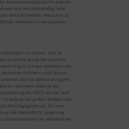
r die Auseinandersetzung mit anderen
ßnahmen und verhältnismäßig hohe
t auch versucht werden, Menschen zu
stet hat, mindestens zum passiven
verteidigen zu können. Fakt ist
ten ausdehnt, bis an die russische
eile in ganz Europa stationiert. Die
 deutschen Politikern nicht darum,
ruinieren. Das hat ebenso wenig mit
lieren. Höchstens dient es der
machtstellung der NATO auf der Welt
r: Im Auftrag der großen Banken und
izt die Kriegsgefahr an. Für eine
ung inkl. Wehrpflicht. Langfristig
den Lebensinteressen der Mehrheit der