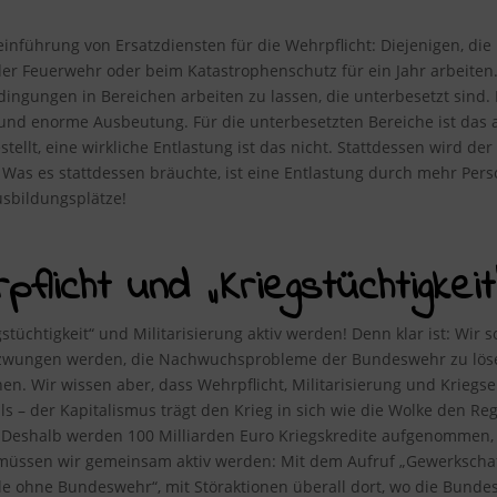
inführung von Ersatzdiensten für die Wehrpflicht: Diejenigen, die 
er Feuerwehr oder beim Katastrophenschutz für ein Jahr arbeiten. 
dingungen in Bereichen arbeiten zu lassen, die unterbesetzt sind.
nd enorme Ausbeutung. Für die unterbesetzten Bereiche ist das au
ellt, eine wirkliche Entlastung ist das nicht. Stattdessen wird de
 Was es stattdessen bräuchte, ist eine Entlastung durch mehr Per
sbildungsplätze!
flicht und „Kriegstüchtigkeit“
tüchtigkeit“ und Militarisierung aktiv werden! Denn klar ist: Wir s
wungen werden, die Nachwuchsprobleme der Bundeswehr zu lösen –
enen. Wir wissen aber, dass Wehrpflicht, Militarisierung und Kriegs
ls – der Kapitalismus trägt den Krieg in sich wie die Wolke den Re
. Deshalb werden 100 Milliarden Euro Kriegskredite aufgenommen, 
müssen wir gemeinsam aktiv werden: Mit dem Aufruf „Gewerkschaf
e ohne Bundeswehr“, mit Störaktionen überall dort, wo die Bund