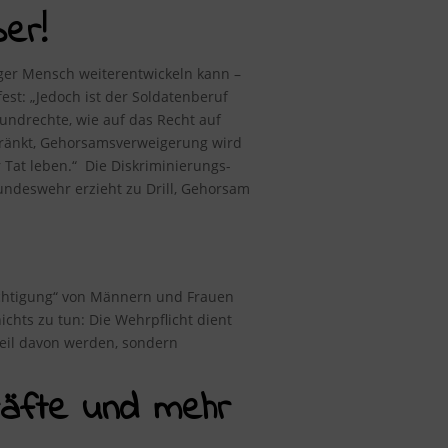
er!
nger Mensch weiterentwickeln kann –
fest
: „Jedoch ist der Soldatenberuf
rundrechte, wie auf das Recht auf
chränkt, Gehorsamsverweigerung wird
 Tat leben.“ Die Diskriminierungs-
ndeswehr erzieht zu Drill, Gehorsam
rechtigung“ von Männern und Frauen
chts zu tun: Die Wehrpflicht dient
 Teil davon werden, sondern
kräfte und mehr