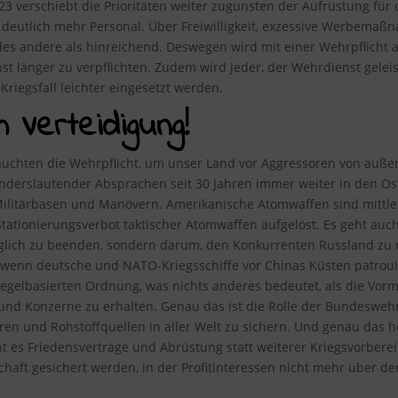
023 verschiebt die Prioritäten weiter zugunsten der Aufrüstung fü
deutlich mehr Personal. Über Freiwilligkeit, exzessive Werbema
lles andere als hinreichend. Deswegen wird mit einer Wehrpflich
t länger zu verpflichten. Zudem wird jeder, der Wehrdienst gelei
riegsfall leichter eingesetzt werden.
m Verteidigung!
uchten die Wehrpflicht, um unser Land vor Aggressoren von außen 
 anderslautender Absprachen seit 30 Jahren immer weiter in den Os
ilitärbasen und Manövern. Amerikanische Atomwaffen sind mittlerw
tionierungsverbot taktischer Atomwaffen aufgelöst. Es geht auch
öglich zu beenden, sondern darum, den Konkurrenten Russland zu 
 wenn deutsche und NATO-Kriegsschiffe vor Chinas Küsten patrouil
egelbasierten Ordnung, was nichts anderes bedeutet, als die Vor
und Konzerne zu erhalten. Genau das ist die Rolle der Bundesweh
en und Rohstoffquellen in aller Welt zu sichern. Und genau das he
t es Friedensverträge und Abrüstung statt weiterer Kriegsvorbereit
schaft gesichert werden, in der Profitinteressen nicht mehr über 