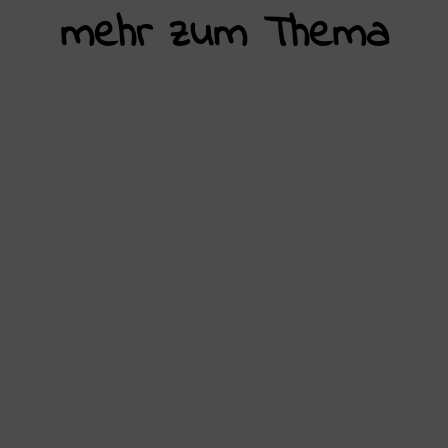
mehr zum Thema
Die Schulstreiks gegen Wehrpflicht
müssen zum Beginn einer
antimilitaristischen Jugendbewegung
werden! Am 05.12.2025, dem Tag, an dem
mit dem
Wehrdienstmodernisierungsgesetz ein
konkreter Schritt in Richtung Wehrpflicht
gegangen wurde, haben in über 90
Städten über...