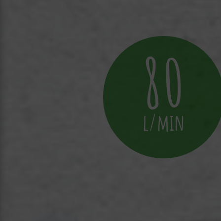
80
l/min