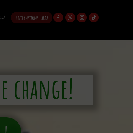
International Area
e change!
 !