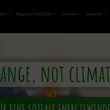
den
Magazin: POSITION
Themen
Material
hange, not climat
ÜR EINE SOZIALE ENERGIEWENDE