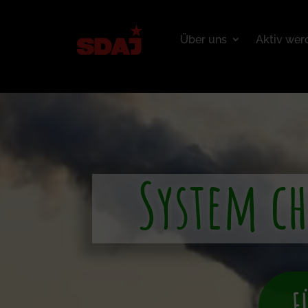
Über uns
Aktiv wer
System c
F