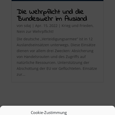
Die Wehrpflicht und die
Bundeswehr im Ausland
von
sdaj
|
Apr. 15, 2022
|
Krieg und Frieden
,
Nein zur Wehrpflicht!
Die deutsche „Verteidigungsarmee“ ist in 12
Auslandseinsätzen unterwegs. Diese Einsätze
dienen vor allem drei Zwecken: Absicherung
von Handelsrouten und des Zugriffs auf
natürliche Ressourcen. Unterstützung der
Abschottung der EU vor Geflüchteten. Einsätze
zur...
Cookie-Zustimmung