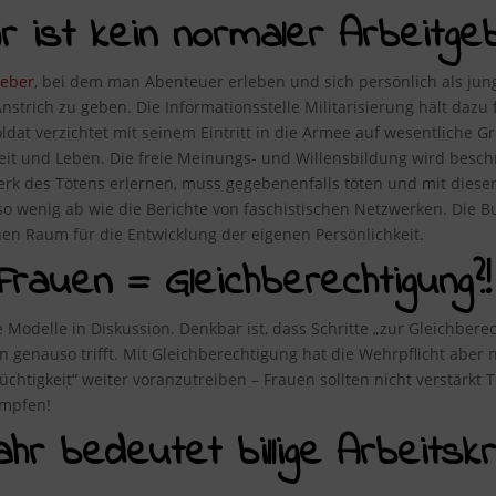
ist kein normaler Arbeitgeb
geber
, bei dem man Abenteuer erleben und sich persönlich als ju
nstrich zu geben. Die Informationsstelle Militarisierung hält dazu 
oldat verzichtet mit seinem Eintritt in die Armee auf wesentliche G
heit und Leben. Die freie Meinungs- und Willensbildung wird bes
rk des Tötens erlernen, muss gegebenenfalls töten und mit dieser
wenig ab wie die Berichte von faschistischen Netzwerken. Die Bu
nen Raum für die Entwicklung der eigenen Persönlichkeit.
Frauen = Gleichberechtigung?!
e Modelle in Diskussion. Denkbar ist, dass Schritte „zur Gleichbe
enauso trifft. Mit Gleichberechtigung hat die Wehrpflicht aber ni
tüchtigkeit“ weiter voranzutreiben – Frauen sollten nicht verstärkt
mpfen!
jahr bedeutet billige Arbeits