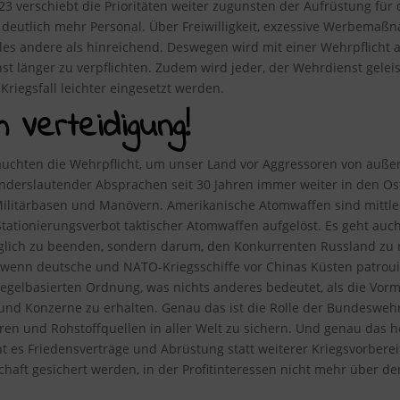
023 verschiebt die Prioritäten weiter zugunsten der Aufrüstung fü
deutlich mehr Personal. Über Freiwilligkeit, exzessive Werbema
lles andere als hinreichend. Deswegen wird mit einer Wehrpflich
t länger zu verpflichten. Zudem wird jeder, der Wehrdienst gelei
riegsfall leichter eingesetzt werden.
m Verteidigung!
uchten die Wehrpflicht, um unser Land vor Aggressoren von außen 
 anderslautender Absprachen seit 30 Jahren immer weiter in den Os
ilitärbasen und Manövern. Amerikanische Atomwaffen sind mittlerw
tionierungsverbot taktischer Atomwaffen aufgelöst. Es geht auch
öglich zu beenden, sondern darum, den Konkurrenten Russland zu 
 wenn deutsche und NATO-Kriegsschiffe vor Chinas Küsten patrouil
egelbasierten Ordnung, was nichts anderes bedeutet, als die Vor
und Konzerne zu erhalten. Genau das ist die Rolle der Bundesweh
en und Rohstoffquellen in aller Welt zu sichern. Und genau das he
t es Friedensverträge und Abrüstung statt weiterer Kriegsvorbereit
schaft gesichert werden, in der Profitinteressen nicht mehr über 