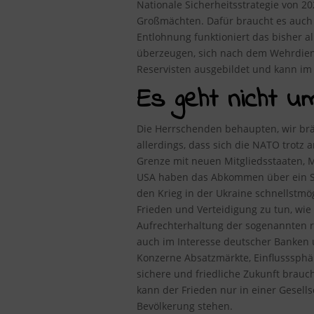
Nationale Sicherheitsstrategie von 2
Großmächten. Dafür braucht es auch 
Entlohnung funktioniert das bisher a
überzeugen, sich nach dem Wehrdiens
Reservisten ausgebildet und kann im K
Es geht nicht u
Die Herrschenden behaupten, wir brä
allerdings, dass sich die NATO trotz
Grenze mit neuen Mitgliedsstaaten, M
USA haben das Abkommen über ein Sta
den Krieg in der Ukraine schnellstm
Frieden und Verteidigung zu tun, wie
Aufrechterhaltung der sogenannten r
auch im Interesse deutscher Banken 
Konzerne Absatzmärkte, Einflusssphär
sichere und friedliche Zukunft brauch
kann der Frieden nur in einer Gesell
Bevölkerung stehen.