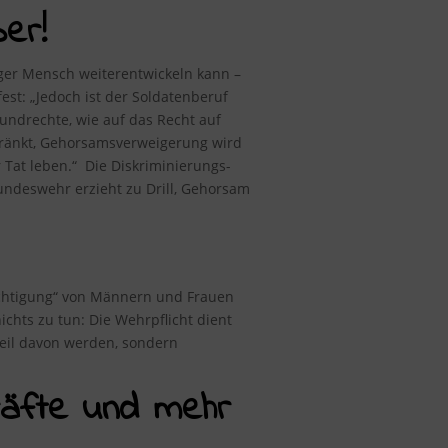
er!
nger Mensch weiterentwickeln kann –
fest
: „Jedoch ist der Soldatenberuf
rundrechte, wie auf das Recht auf
chränkt, Gehorsamsverweigerung wird
 Tat leben.“ Die Diskriminierungs-
ndeswehr erzieht zu Drill, Gehorsam
rechtigung“ von Männern und Frauen
chts zu tun: Die Wehrpflicht dient
 Teil davon werden, sondern
kräfte und mehr