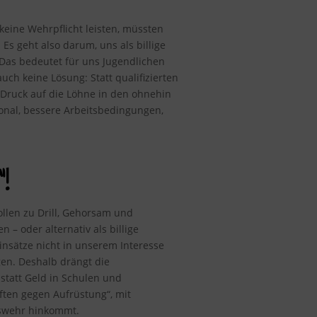
keine Wehrpflicht leisten, müssten
Es geht also darum, uns als billige
 Das bedeutet für uns Jugendlichen
ch keine Lösung: Statt qualifizierten
r Druck auf die Löhne in den ohnehin
sonal, bessere Arbeitsbedingungen,
!
ollen zu Drill, Gehorsam und
 oder alternativ als billige
einsätze nicht in unserem Interesse
gen. Deshalb drängt die
statt Geld in Schulen und
ten gegen Aufrüstung“, mit
eswehr hinkommt.