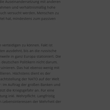
r die Auseinandersetzung mit anderen
ßnahmen und verhältnismäßig hohe
t auch versucht werden, Menschen zu
stet hat, mindestens zum passiven
verteidigen zu können. Fakt ist
ten ausdehnt, bis an die russische
eile in ganz Europa stationiert. Die
 deutschen Politikern nicht darum,
ruinieren. Das hat ebenso wenig mit
lieren. Höchstens dient es der
machtstellung der NATO auf der Welt
r: Im Auftrag der großen Banken und
izt die Kriegsgefahr an. Für eine
ung inkl. Wehrpflicht. Langfristig
den Lebensinteressen der Mehrheit der