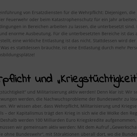
inführung von Ersatzdiensten für die Wehrpflicht: Diejenigen, die 
er Feuerwehr oder beim Katastrophenschutz für ein Jahr arbeiten. 
dingungen in Bereichen arbeiten zu lassen, die unterbesetzt sind.
nd enorme Ausbeutung. Für die unterbesetzten Bereiche ist das au
ellt, eine wirkliche Entlastung ist das nicht. Stattdessen wird de
 Was es stattdessen bräuchte, ist eine Entlastung durch mehr Per
sbildungsplätze!
flicht und „Kriegstüchtigkeit“
tüchtigkeit“ und Militarisierung aktiv werden! Denn klar ist: Wir s
wungen werden, die Nachwuchsprobleme der Bundeswehr zu lösen –
enen. Wir wissen aber, dass Wehrpflicht, Militarisierung und Kriegs
ls – der Kapitalismus trägt den Krieg in sich wie die Wolke den Re
. Deshalb werden 100 Milliarden Euro Kriegskredite aufgenommen, 
müssen wir gemeinsam aktiv werden: Mit dem Aufruf „Gewerkschaf
e ohne Bundeswehr“, mit Störaktionen überall dort, wo die Bund