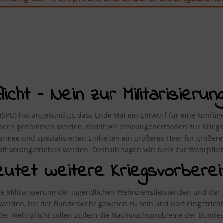
cht – Nein zur Militarisierung
 (SPD) hat angekündigt, dass Ende Mai ein Entwurf für eine künftige 
Lebens genommen werden, damit wir erzwungenermaßen zur Kriegst
fsarmee und spezialisierten Einheiten ein größeres Heer für größe
haft vorangetrieben werden. Deshalb sagen wir: Nein zur Wehrpflich
eutet weitere Kriegsvorberei
 Militarisierung der jugendlichen Wehrdienstleistenden und der 
r werden, bei der Bundeswehr gewesen zu sein und dort eingetrich
s der Wehrpflicht sollen zudem die Nachwuchsprobleme der Bund