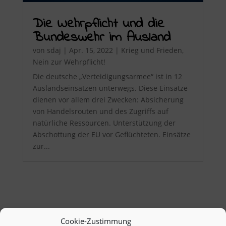
Die Wehrpflicht und die
Bundeswehr im Ausland
von
sdaj
|
Apr. 15, 2022
|
Krieg und Frieden
,
Nein zur Wehrpflicht!
Die deutsche „Verteidigungsarmee“ ist in 12
Auslandseinsätzen unterwegs. Diese Einsätze
dienen vor allem drei Zwecken: Absicherung
von Handelsrouten und des Zugriffs auf
natürliche Ressourcen. Unterstützung der
Abschottung der EU vor Geflüchteten. Einsätze
zur...
Cookie-Zustimmung