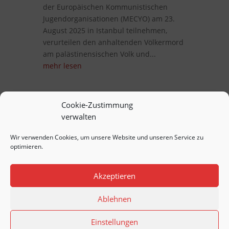
der Europäischen Kommunistischen
Jugendorganisationen (MECYO) am 23.
August 2025 in Istanbul teilnehmen,
verurteilen den anhaltenden Völkermord
am palästinensischen Volk und...
mehr lesen
Cookie-Zustimmung
verwalten
Wir verwenden Cookies, um unsere Website und unseren Service zu
optimieren.
Akzeptieren
Ablehnen
Copyright © 2020
SDAJ
. All Rights
Reserved.
Impressum & Datenschutz
Einstellungen