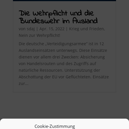
Die Wehrpflicht und die
Bundeswehr im Ausland
von
sdaj
|
Apr. 15, 2022
|
Krieg und Frieden
,
Nein zur Wehrpflicht!
Die deutsche „Verteidigungsarmee“ ist in 12
Auslandseinsätzen unterwegs. Diese Einsätze
dienen vor allem drei Zwecken: Absicherung
von Handelsrouten und des Zugriffs auf
natürliche Ressourcen. Unterstützung der
Abschottung der EU vor Geflüchteten. Einsätze
zur...
Cookie-Zustimmung