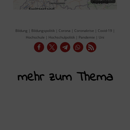
Bildung
|
Bildungspolitik
|
Corona
|
Coronakrise
|
Covid-19
|
Hochschule
|
Hochschulpolitik
|
Pandemie
|
Uni
mehr zum Thema