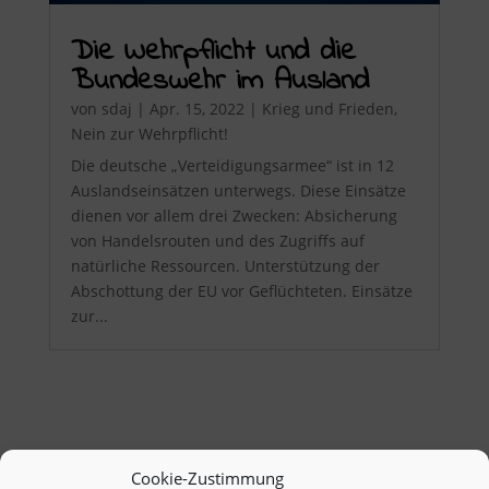
Die Wehrpflicht und die
Bundeswehr im Ausland
von
sdaj
|
Apr. 15, 2022
|
Krieg und Frieden
,
Nein zur Wehrpflicht!
Die deutsche „Verteidigungsarmee“ ist in 12
Auslandseinsätzen unterwegs. Diese Einsätze
dienen vor allem drei Zwecken: Absicherung
von Handelsrouten und des Zugriffs auf
natürliche Ressourcen. Unterstützung der
Abschottung der EU vor Geflüchteten. Einsätze
zur...
Cookie-Zustimmung