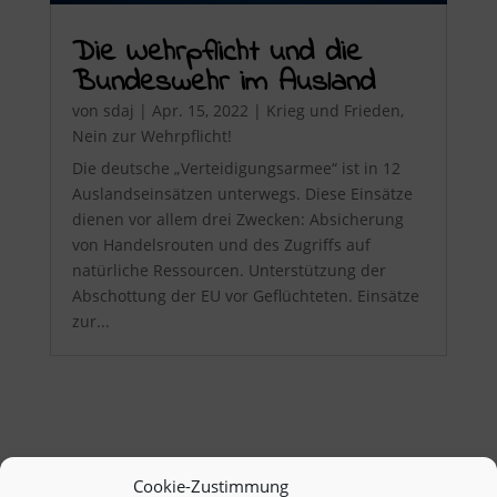
Die Wehrpflicht und die
Bundeswehr im Ausland
von
sdaj
|
Apr. 15, 2022
|
Krieg und Frieden
,
Nein zur Wehrpflicht!
Die deutsche „Verteidigungsarmee“ ist in 12
Auslandseinsätzen unterwegs. Diese Einsätze
dienen vor allem drei Zwecken: Absicherung
von Handelsrouten und des Zugriffs auf
natürliche Ressourcen. Unterstützung der
Abschottung der EU vor Geflüchteten. Einsätze
zur...
Cookie-Zustimmung