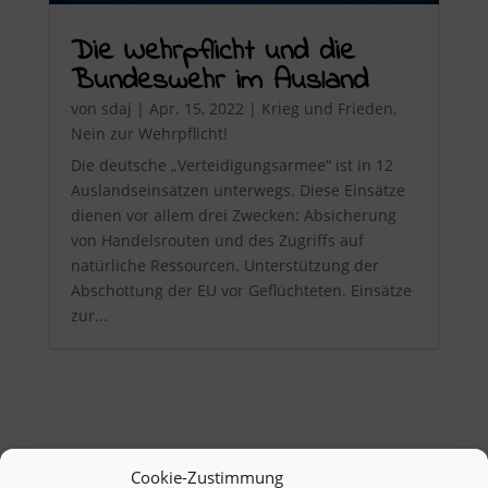
Die Wehrpflicht und die
Bundeswehr im Ausland
von
sdaj
|
Apr. 15, 2022
|
Krieg und Frieden
,
Nein zur Wehrpflicht!
Die deutsche „Verteidigungsarmee“ ist in 12
Auslandseinsätzen unterwegs. Diese Einsätze
dienen vor allem drei Zwecken: Absicherung
von Handelsrouten und des Zugriffs auf
natürliche Ressourcen. Unterstützung der
Abschottung der EU vor Geflüchteten. Einsätze
zur...
Cookie-Zustimmung