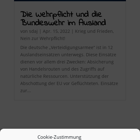
Die Wehrpflicht und die
Bundeswehr im Ausland
von
sdaj
|
Apr. 15, 2022
|
Krieg und Frieden
,
Nein zur Wehrpflicht!
Die deutsche „Verteidigungsarmee“ ist in 12
Auslandseinsätzen unterwegs. Diese Einsätze
dienen vor allem drei Zwecken: Absicherung
von Handelsrouten und des Zugriffs auf
natürliche Ressourcen. Unterstützung der
Abschottung der EU vor Geflüchteten. Einsätze
zur...
Cookie-Zustimmung