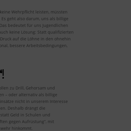
keine Wehrpflicht leisten, müssten
Es geht also darum, uns als billige
 Das bedeutet für uns Jugendlichen
ch keine Lösung: Statt qualifizierten
r Druck auf die Löhne in den ohnehin
sonal, bessere Arbeitsbedingungen,
!
ollen zu Drill, Gehorsam und
 oder alternativ als billige
einsätze nicht in unserem Interesse
gen. Deshalb drängt die
statt Geld in Schulen und
ten gegen Aufrüstung“, mit
eswehr hinkommt.