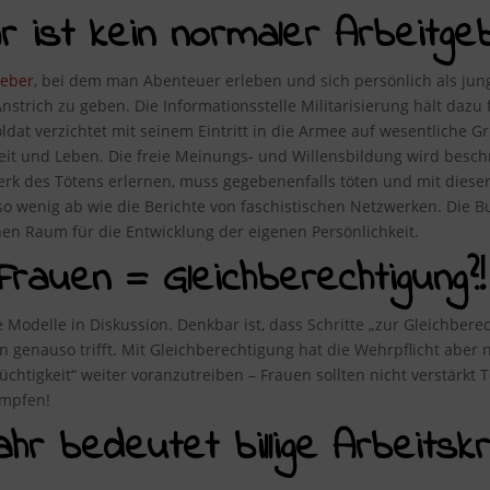
ist kein normaler Arbeitgeb
geber
, bei dem man Abenteuer erleben und sich persönlich als ju
nstrich zu geben. Die Informationsstelle Militarisierung hält dazu 
oldat verzichtet mit seinem Eintritt in die Armee auf wesentliche G
heit und Leben. Die freie Meinungs- und Willensbildung wird bes
rk des Tötens erlernen, muss gegebenenfalls töten und mit dieser
wenig ab wie die Berichte von faschistischen Netzwerken. Die Bu
nen Raum für die Entwicklung der eigenen Persönlichkeit.
Frauen = Gleichberechtigung?!
e Modelle in Diskussion. Denkbar ist, dass Schritte „zur Gleichbe
enauso trifft. Mit Gleichberechtigung hat die Wehrpflicht aber ni
tüchtigkeit“ weiter voranzutreiben – Frauen sollten nicht verstärkt
mpfen!
jahr bedeutet billige Arbeits