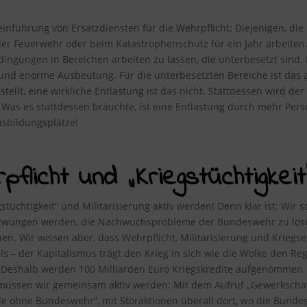
inführung von Ersatzdiensten für die Wehrpflicht: Diejenigen, die 
er Feuerwehr oder beim Katastrophenschutz für ein Jahr arbeiten. 
dingungen in Bereichen arbeiten zu lassen, die unterbesetzt sind.
nd enorme Ausbeutung. Für die unterbesetzten Bereiche ist das au
ellt, eine wirkliche Entlastung ist das nicht. Stattdessen wird de
 Was es stattdessen bräuchte, ist eine Entlastung durch mehr Per
sbildungsplätze!
flicht und „Kriegstüchtigkeit“
tüchtigkeit“ und Militarisierung aktiv werden! Denn klar ist: Wir s
wungen werden, die Nachwuchsprobleme der Bundeswehr zu lösen –
enen. Wir wissen aber, dass Wehrpflicht, Militarisierung und Kriegs
ls – der Kapitalismus trägt den Krieg in sich wie die Wolke den Re
. Deshalb werden 100 Milliarden Euro Kriegskredite aufgenommen, 
müssen wir gemeinsam aktiv werden: Mit dem Aufruf „Gewerkschaf
e ohne Bundeswehr“, mit Störaktionen überall dort, wo die Bund