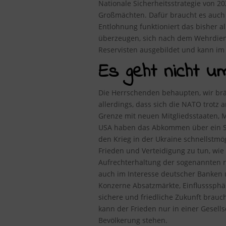
Nationale Sicherheitsstrategie von 2
Großmächten. Dafür braucht es auch 
Entlohnung funktioniert das bisher a
überzeugen, sich nach dem Wehrdiens
Reservisten ausgebildet und kann im K
Es geht nicht u
Die Herrschenden behaupten, wir brä
allerdings, dass sich die NATO trotz
Grenze mit neuen Mitgliedsstaaten, M
USA haben das Abkommen über ein Sta
den Krieg in der Ukraine schnellstm
Frieden und Verteidigung zu tun, wie
Aufrechterhaltung der sogenannten r
auch im Interesse deutscher Banken 
Konzerne Absatzmärkte, Einflusssphär
sichere und friedliche Zukunft brauch
kann der Frieden nur in einer Gesell
Bevölkerung stehen.