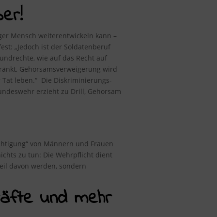
er!
nger Mensch weiterentwickeln kann –
fest
: „Jedoch ist der Soldatenberuf
rundrechte, wie auf das Recht auf
chränkt, Gehorsamsverweigerung wird
 Tat leben.“ Die Diskriminierungs-
ndeswehr erzieht zu Drill, Gehorsam
rechtigung“ von Männern und Frauen
chts zu tun: Die Wehrpflicht dient
 Teil davon werden, sondern
kräfte und mehr