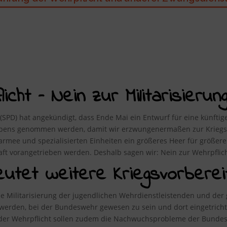
cht – Nein zur Militarisierung
 (SPD) hat angekündigt, dass Ende Mai ein Entwurf für eine künftige 
Lebens genommen werden, damit wir erzwungenermaßen zur Kriegst
fsarmee und spezialisierten Einheiten ein größeres Heer für größe
haft vorangetrieben werden. Deshalb sagen wir: Nein zur Wehrpflich
eutet weitere Kriegsvorberei
 Militarisierung der jugendlichen Wehrdienstleistenden und der 
r werden, bei der Bundeswehr gewesen zu sein und dort eingetrich
s der Wehrpflicht sollen zudem die Nachwuchsprobleme der Bund