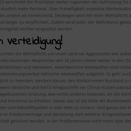
023 verschiebt die Prioritäten weiter zugunsten der Aufrüstung fü
deutlich mehr Personal. Über Freiwilligkeit, exzessive Werbema
lles andere als hinreichend. Deswegen wird mit einer Wehrpflich
t länger zu verpflichten. Zudem wird jeder, der Wehrdienst gelei
riegsfall leichter eingesetzt werden.
m Verteidigung!
uchten die Wehrpflicht, um unser Land vor Aggressoren von außen 
 anderslautender Absprachen seit 30 Jahren immer weiter in den Os
ilitärbasen und Manövern. Amerikanische Atomwaffen sind mittlerw
tionierungsverbot taktischer Atomwaffen aufgelöst. Es geht auch
öglich zu beenden, sondern darum, den Konkurrenten Russland zu 
 wenn deutsche und NATO-Kriegsschiffe vor Chinas Küsten patrouil
egelbasierten Ordnung, was nichts anderes bedeutet, als die Vor
und Konzerne zu erhalten. Genau das ist die Rolle der Bundesweh
en und Rohstoffquellen in aller Welt zu sichern. Und genau das he
t es Friedensverträge und Abrüstung statt weiterer Kriegsvorbereit
schaft gesichert werden, in der Profitinteressen nicht mehr über 