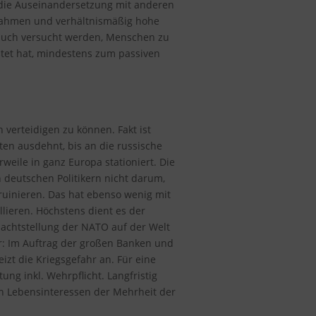
r die Auseinandersetzung mit anderen
ßnahmen und verhältnismäßig hohe
t auch versucht werden, Menschen zu
stet hat, mindestens zum passiven
verteidigen zu können. Fakt ist
ten ausdehnt, bis an die russische
eile in ganz Europa stationiert. Die
 deutschen Politikern nicht darum,
ruinieren. Das hat ebenso wenig mit
lieren. Höchstens dient es der
machtstellung der NATO auf der Welt
r: Im Auftrag der großen Banken und
izt die Kriegsgefahr an. Für eine
ung inkl. Wehrpflicht. Langfristig
den Lebensinteressen der Mehrheit der