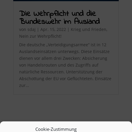
Die Wehrpflicht und die
Bundeswehr im Ausland
von
sdaj
|
Apr. 15, 2022
|
Krieg und Frieden
,
Nein zur Wehrpflicht!
Die deutsche „Verteidigungsarmee“ ist in 12
Auslandseinsätzen unterwegs. Diese Einsätze
dienen vor allem drei Zwecken: Absicherung
von Handelsrouten und des Zugriffs auf
natürliche Ressourcen. Unterstützung der
Abschottung der EU vor Geflüchteten. Einsätze
zur...
Cookie-Zustimmung