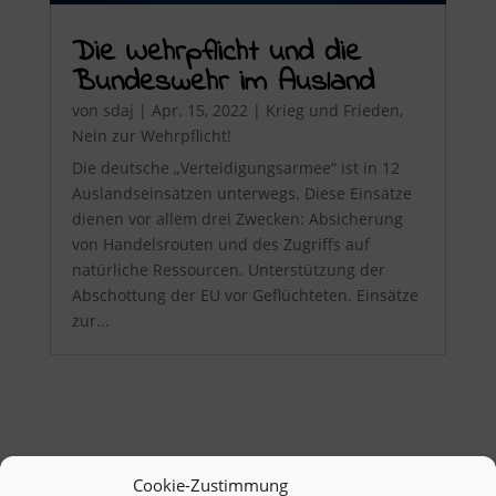
Die Wehrpflicht und die
Bundeswehr im Ausland
von
sdaj
|
Apr. 15, 2022
|
Krieg und Frieden
,
Nein zur Wehrpflicht!
Die deutsche „Verteidigungsarmee“ ist in 12
Auslandseinsätzen unterwegs. Diese Einsätze
dienen vor allem drei Zwecken: Absicherung
von Handelsrouten und des Zugriffs auf
natürliche Ressourcen. Unterstützung der
Abschottung der EU vor Geflüchteten. Einsätze
zur...
Cookie-Zustimmung