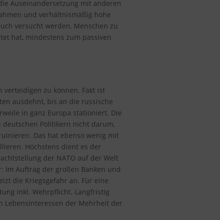
r die Auseinandersetzung mit anderen
ßnahmen und verhältnismäßig hohe
t auch versucht werden, Menschen zu
stet hat, mindestens zum passiven
verteidigen zu können. Fakt ist
ten ausdehnt, bis an die russische
eile in ganz Europa stationiert. Die
 deutschen Politikern nicht darum,
ruinieren. Das hat ebenso wenig mit
lieren. Höchstens dient es der
machtstellung der NATO auf der Welt
r: Im Auftrag der großen Banken und
izt die Kriegsgefahr an. Für eine
ung inkl. Wehrpflicht. Langfristig
den Lebensinteressen der Mehrheit der