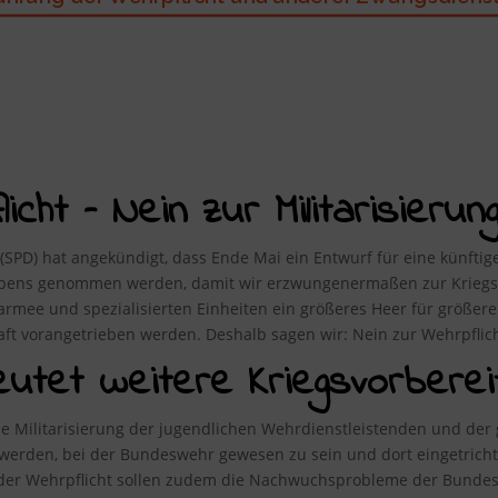
cht – Nein zur Militarisierung
 (SPD) hat angekündigt, dass Ende Mai ein Entwurf für eine künftige 
Lebens genommen werden, damit wir erzwungenermaßen zur Kriegst
fsarmee und spezialisierten Einheiten ein größeres Heer für größe
haft vorangetrieben werden. Deshalb sagen wir: Nein zur Wehrpflich
eutet weitere Kriegsvorberei
 Militarisierung der jugendlichen Wehrdienstleistenden und der 
r werden, bei der Bundeswehr gewesen zu sein und dort eingetrich
s der Wehrpflicht sollen zudem die Nachwuchsprobleme der Bund