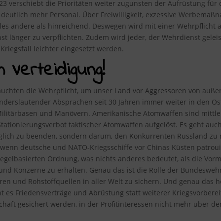
023 verschiebt die Prioritäten weiter zugunsten der Aufrüstung fü
deutlich mehr Personal. Über Freiwilligkeit, exzessive Werbema
lles andere als hinreichend. Deswegen wird mit einer Wehrpflich
t länger zu verpflichten. Zudem wird jeder, der Wehrdienst gelei
riegsfall leichter eingesetzt werden.
m Verteidigung!
uchten die Wehrpflicht, um unser Land vor Aggressoren von außen 
 anderslautender Absprachen seit 30 Jahren immer weiter in den Os
ilitärbasen und Manövern. Amerikanische Atomwaffen sind mittlerw
tionierungsverbot taktischer Atomwaffen aufgelöst. Es geht auch
öglich zu beenden, sondern darum, den Konkurrenten Russland zu 
 wenn deutsche und NATO-Kriegsschiffe vor Chinas Küsten patrouil
egelbasierten Ordnung, was nichts anderes bedeutet, als die Vor
und Konzerne zu erhalten. Genau das ist die Rolle der Bundesweh
en und Rohstoffquellen in aller Welt zu sichern. Und genau das he
t es Friedensverträge und Abrüstung statt weiterer Kriegsvorbereit
schaft gesichert werden, in der Profitinteressen nicht mehr über 