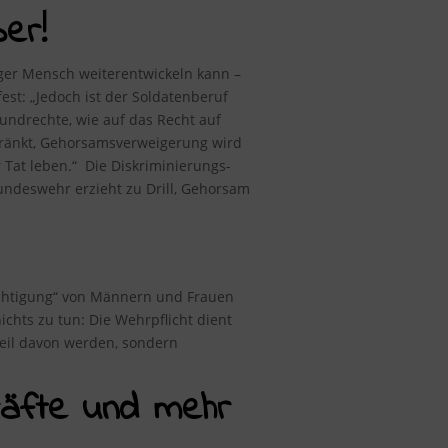
er!
nger Mensch weiterentwickeln kann –
fest
: „Jedoch ist der Soldatenberuf
rundrechte, wie auf das Recht auf
chränkt, Gehorsamsverweigerung wird
 Tat leben.“ Die Diskriminierungs-
ndeswehr erzieht zu Drill, Gehorsam
rechtigung“ von Männern und Frauen
chts zu tun: Die Wehrpflicht dient
 Teil davon werden, sondern
kräfte und mehr