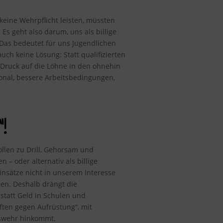
keine Wehrpflicht leisten, müssten
Es geht also darum, uns als billige
 Das bedeutet für uns Jugendlichen
ch keine Lösung: Statt qualifizierten
r Druck auf die Löhne in den ohnehin
sonal, bessere Arbeitsbedingungen,
!
ollen zu Drill, Gehorsam und
 oder alternativ als billige
einsätze nicht in unserem Interesse
gen. Deshalb drängt die
statt Geld in Schulen und
ten gegen Aufrüstung“, mit
eswehr hinkommt.