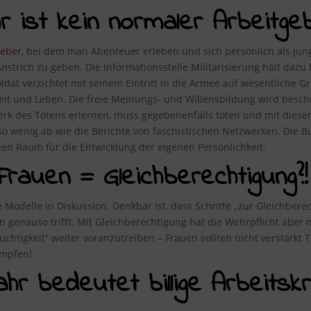
ist kein normaler Arbeitgeb
geber
, bei dem man Abenteuer erleben und sich persönlich als ju
nstrich zu geben. Die Informationsstelle Militarisierung hält dazu 
oldat verzichtet mit seinem Eintritt in die Armee auf wesentliche G
heit und Leben. Die freie Meinungs- und Willensbildung wird bes
rk des Tötens erlernen, muss gegebenenfalls töten und mit dieser
wenig ab wie die Berichte von faschistischen Netzwerken. Die Bu
nen Raum für die Entwicklung der eigenen Persönlichkeit.
Frauen = Gleichberechtigung?!
e Modelle in Diskussion. Denkbar ist, dass Schritte „zur Gleichbe
enauso trifft. Mit Gleichberechtigung hat die Wehrpflicht aber ni
tüchtigkeit“ weiter voranzutreiben – Frauen sollten nicht verstärkt
mpfen!
jahr bedeutet billige Arbeits