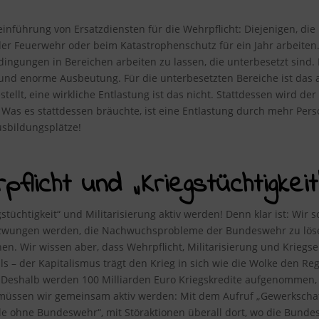
inführung von Ersatzdiensten für die Wehrpflicht: Diejenigen, die 
er Feuerwehr oder beim Katastrophenschutz für ein Jahr arbeiten. 
dingungen in Bereichen arbeiten zu lassen, die unterbesetzt sind.
nd enorme Ausbeutung. Für die unterbesetzten Bereiche ist das au
ellt, eine wirkliche Entlastung ist das nicht. Stattdessen wird de
 Was es stattdessen bräuchte, ist eine Entlastung durch mehr Per
sbildungsplätze!
flicht und „Kriegstüchtigkeit“
tüchtigkeit“ und Militarisierung aktiv werden! Denn klar ist: Wir s
wungen werden, die Nachwuchsprobleme der Bundeswehr zu lösen –
enen. Wir wissen aber, dass Wehrpflicht, Militarisierung und Kriegs
ls – der Kapitalismus trägt den Krieg in sich wie die Wolke den Re
. Deshalb werden 100 Milliarden Euro Kriegskredite aufgenommen, 
müssen wir gemeinsam aktiv werden: Mit dem Aufruf „Gewerkschaf
e ohne Bundeswehr“, mit Störaktionen überall dort, wo die Bund