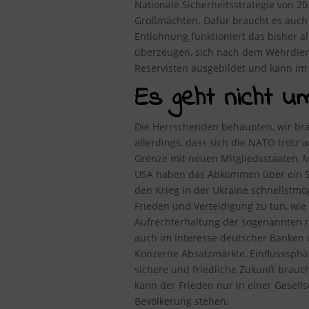
Nationale Sicherheitsstrategie von 2
Großmächten. Dafür braucht es auch 
Entlohnung funktioniert das bisher a
überzeugen, sich nach dem Wehrdiens
Reservisten ausgebildet und kann im K
Es geht nicht u
Die Herrschenden behaupten, wir brä
allerdings, dass sich die NATO trotz
Grenze mit neuen Mitgliedsstaaten, M
USA haben das Abkommen über ein Sta
den Krieg in der Ukraine schnellstm
Frieden und Verteidigung zu tun, wie
Aufrechterhaltung der sogenannten r
auch im Interesse deutscher Banken 
Konzerne Absatzmärkte, Einflusssphär
sichere und friedliche Zukunft brauch
kann der Frieden nur in einer Gesell
Bevölkerung stehen.