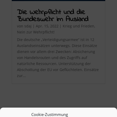
Die Wehrpflicht und die
Bundeswehr im Ausland
von
sdaj
|
Apr. 15, 2022
|
Krieg und Frieden
,
Nein zur Wehrpflicht!
Die deutsche „Verteidigungsarmee“ ist in 12
Auslandseinsätzen unterwegs. Diese Einsätze
dienen vor allem drei Zwecken: Absicherung
von Handelsrouten und des Zugriffs auf
natürliche Ressourcen. Unterstützung der
Abschottung der EU vor Geflüchteten. Einsätze
zur...
Cookie-Zustimmung