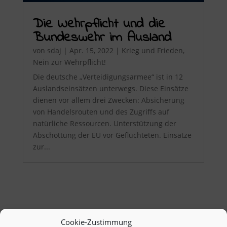
Die Wehrpflicht und die
Bundeswehr im Ausland
von
sdaj
|
Apr. 15, 2022
|
Krieg und Frieden
,
Nein zur Wehrpflicht!
Die deutsche „Verteidigungsarmee“ ist in 12
Auslandseinsätzen unterwegs. Diese Einsätze
dienen vor allem drei Zwecken: Absicherung
von Handelsrouten und des Zugriffs auf
natürliche Ressourcen. Unterstützung der
Abschottung der EU vor Geflüchteten. Einsätze
zur...
Cookie-Zustimmung