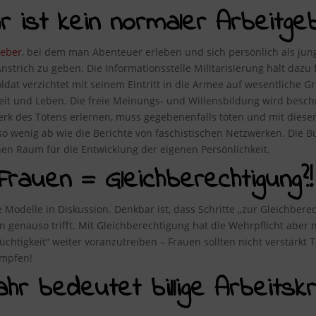
ist kein normaler Arbeitgeb
geber
, bei dem man Abenteuer erleben und sich persönlich als ju
nstrich zu geben. Die Informationsstelle Militarisierung hält dazu 
oldat verzichtet mit seinem Eintritt in die Armee auf wesentliche G
heit und Leben. Die freie Meinungs- und Willensbildung wird bes
rk des Tötens erlernen, muss gegebenenfalls töten und mit dieser
wenig ab wie die Berichte von faschistischen Netzwerken. Die Bu
nen Raum für die Entwicklung der eigenen Persönlichkeit.
Frauen = Gleichberechtigung?!
e Modelle in Diskussion. Denkbar ist, dass Schritte „zur Gleichbe
enauso trifft. Mit Gleichberechtigung hat die Wehrpflicht aber ni
tüchtigkeit“ weiter voranzutreiben – Frauen sollten nicht verstärkt
mpfen!
jahr bedeutet billige Arbeits