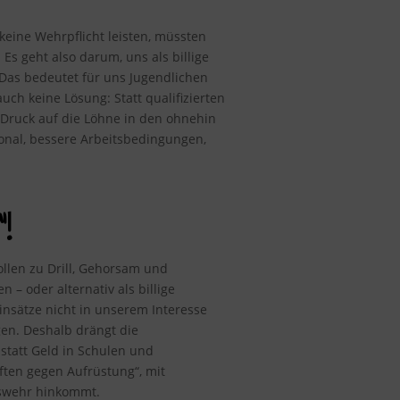
keine Wehrpflicht leisten, müssten
Es geht also darum, uns als billige
 Das bedeutet für uns Jugendlichen
ch keine Lösung: Statt qualifizierten
r Druck auf die Löhne in den ohnehin
sonal, bessere Arbeitsbedingungen,
!
ollen zu Drill, Gehorsam und
 oder alternativ als billige
einsätze nicht in unserem Interesse
gen. Deshalb drängt die
statt Geld in Schulen und
ten gegen Aufrüstung“, mit
eswehr hinkommt.