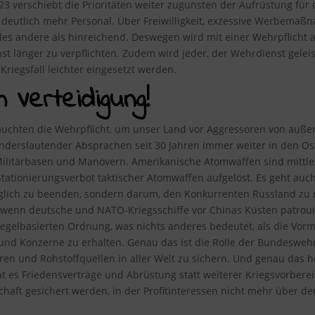
023 verschiebt die Prioritäten weiter zugunsten der Aufrüstung fü
deutlich mehr Personal. Über Freiwilligkeit, exzessive Werbema
lles andere als hinreichend. Deswegen wird mit einer Wehrpflich
t länger zu verpflichten. Zudem wird jeder, der Wehrdienst gelei
riegsfall leichter eingesetzt werden.
m Verteidigung!
uchten die Wehrpflicht, um unser Land vor Aggressoren von außen 
 anderslautender Absprachen seit 30 Jahren immer weiter in den Os
ilitärbasen und Manövern. Amerikanische Atomwaffen sind mittlerw
tionierungsverbot taktischer Atomwaffen aufgelöst. Es geht auch
öglich zu beenden, sondern darum, den Konkurrenten Russland zu 
 wenn deutsche und NATO-Kriegsschiffe vor Chinas Küsten patrouil
egelbasierten Ordnung, was nichts anderes bedeutet, als die Vor
und Konzerne zu erhalten. Genau das ist die Rolle der Bundesweh
en und Rohstoffquellen in aller Welt zu sichern. Und genau das he
t es Friedensverträge und Abrüstung statt weiterer Kriegsvorbereit
schaft gesichert werden, in der Profitinteressen nicht mehr über 