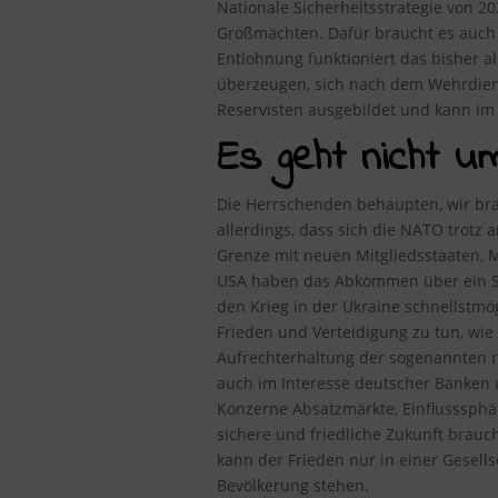
Nationale Sicherheitsstrategie von 2
Großmächten. Dafür braucht es auch 
Entlohnung funktioniert das bisher a
überzeugen, sich nach dem Wehrdiens
Reservisten ausgebildet und kann im K
Es geht nicht u
Die Herrschenden behaupten, wir brä
allerdings, dass sich die NATO trotz
Grenze mit neuen Mitgliedsstaaten, M
USA haben das Abkommen über ein Sta
den Krieg in der Ukraine schnellstm
Frieden und Verteidigung zu tun, wie
Aufrechterhaltung der sogenannten r
auch im Interesse deutscher Banken 
Konzerne Absatzmärkte, Einflusssphär
sichere und friedliche Zukunft brauch
kann der Frieden nur in einer Gesell
Bevölkerung stehen.