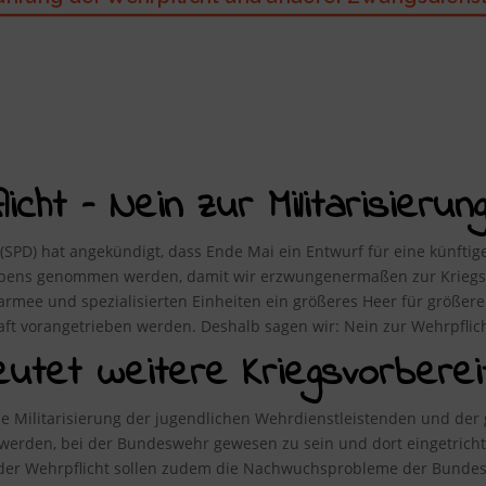
cht – Nein zur Militarisierung
 (SPD) hat angekündigt, dass Ende Mai ein Entwurf für eine künftige 
Lebens genommen werden, damit wir erzwungenermaßen zur Kriegst
fsarmee und spezialisierten Einheiten ein größeres Heer für größe
haft vorangetrieben werden. Deshalb sagen wir: Nein zur Wehrpflich
eutet weitere Kriegsvorberei
 Militarisierung der jugendlichen Wehrdienstleistenden und der 
r werden, bei der Bundeswehr gewesen zu sein und dort eingetrich
s der Wehrpflicht sollen zudem die Nachwuchsprobleme der Bund