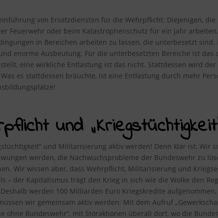
inführung von Ersatzdiensten für die Wehrpflicht: Diejenigen, die 
er Feuerwehr oder beim Katastrophenschutz für ein Jahr arbeiten. 
dingungen in Bereichen arbeiten zu lassen, die unterbesetzt sind.
nd enorme Ausbeutung. Für die unterbesetzten Bereiche ist das au
ellt, eine wirkliche Entlastung ist das nicht. Stattdessen wird de
 Was es stattdessen bräuchte, ist eine Entlastung durch mehr Per
sbildungsplätze!
flicht und „Kriegstüchtigkeit“
tüchtigkeit“ und Militarisierung aktiv werden! Denn klar ist: Wir s
wungen werden, die Nachwuchsprobleme der Bundeswehr zu lösen –
enen. Wir wissen aber, dass Wehrpflicht, Militarisierung und Kriegs
ls – der Kapitalismus trägt den Krieg in sich wie die Wolke den Re
. Deshalb werden 100 Milliarden Euro Kriegskredite aufgenommen, 
müssen wir gemeinsam aktiv werden: Mit dem Aufruf „Gewerkschaf
e ohne Bundeswehr“, mit Störaktionen überall dort, wo die Bund