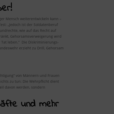
er!
nger Mensch weiterentwickeln kann –
fest
: „Jedoch ist der Soldatenberuf
rundrechte, wie auf das Recht auf
chränkt, Gehorsamsverweigerung wird
 Tat leben.“ Die Diskriminierungs-
ndeswehr erzieht zu Drill, Gehorsam
rechtigung“ von Männern und Frauen
chts zu tun: Die Wehrpflicht dient
 Teil davon werden, sondern
kräfte und mehr