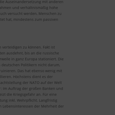
r die Auseinandersetzung mit anderen
ßnahmen und verhältnismäßig hohe
t auch versucht werden, Menschen zu
stet hat, mindestens zum passiven
verteidigen zu können. Fakt ist
ten ausdehnt, bis an die russische
eile in ganz Europa stationiert. Die
 deutschen Politikern nicht darum,
ruinieren. Das hat ebenso wenig mit
lieren. Höchstens dient es der
machtstellung der NATO auf der Welt
r: Im Auftrag der großen Banken und
izt die Kriegsgefahr an. Für eine
ung inkl. Wehrpflicht. Langfristig
den Lebensinteressen der Mehrheit der