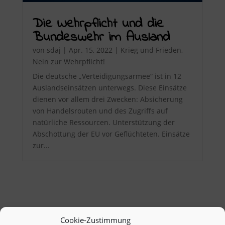
Die Wehrpflicht und die
Bundeswehr im Ausland
von
sdaj
|
Apr. 15, 2022
|
Krieg und Frieden
,
Nein zur Wehrpflicht!
Die deutsche „Verteidigungsarmee“ ist in 12
Auslandseinsätzen unterwegs. Diese Einsätze
dienen vor allem drei Zwecken: Absicherung
von Handelsrouten und des Zugriffs auf
natürliche Ressourcen. Unterstützung der
Abschottung der EU vor Geflüchteten. Einsätze
zur...
Cookie-Zustimmung