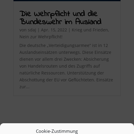
Die Wehrpflicht und die
Bundeswehr im Ausland
von
sdaj
|
Apr. 15, 2022
|
Krieg und Frieden
,
Nein zur Wehrpflicht!
Die deutsche „Verteidigungsarmee“ ist in 12
Auslandseinsätzen unterwegs. Diese Einsätze
dienen vor allem drei Zwecken: Absicherung
von Handelsrouten und des Zugriffs auf
natürliche Ressourcen. Unterstützung der
Abschottung der EU vor Geflüchteten. Einsätze
zur...
Cookie-Zustimmung