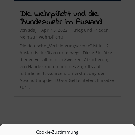
Die Wehrpflicht und die
Bundeswehr im Ausland
von
sdaj
|
Apr. 15, 2022
|
Krieg und Frieden
,
Nein zur Wehrpflicht!
Die deutsche „Verteidigungsarmee“ ist in 12
Auslandseinsätzen unterwegs. Diese Einsätze
dienen vor allem drei Zwecken: Absicherung
von Handelsrouten und des Zugriffs auf
natürliche Ressourcen. Unterstützung der
Abschottung der EU vor Geflüchteten. Einsätze
zur...
Cookie-Zustimmung