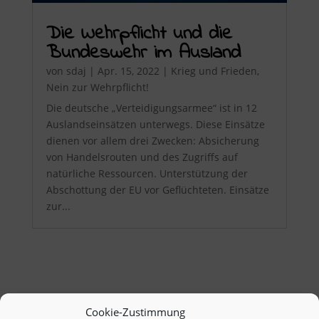
Die Wehrpflicht und die
Bundeswehr im Ausland
von
sdaj
|
Apr. 15, 2022
|
Krieg und Frieden
,
Nein zur Wehrpflicht!
Die deutsche „Verteidigungsarmee“ ist in 12
Auslandseinsätzen unterwegs. Diese Einsätze
dienen vor allem drei Zwecken: Absicherung
von Handelsrouten und des Zugriffs auf
natürliche Ressourcen. Unterstützung der
Abschottung der EU vor Geflüchteten. Einsätze
zur...
Cookie-Zustimmung