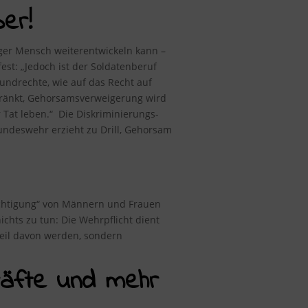
er!
nger Mensch weiterentwickeln kann –
fest
: „Jedoch ist der Soldatenberuf
rundrechte, wie auf das Recht auf
chränkt, Gehorsamsverweigerung wird
 Tat leben.“ Die Diskriminierungs-
ndeswehr erzieht zu Drill, Gehorsam
rechtigung“ von Männern und Frauen
chts zu tun: Die Wehrpflicht dient
 Teil davon werden, sondern
kräfte und mehr