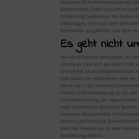
Nationale Sicherheitsstrategie von 2
Großmächten. Dafür braucht es auch 
Entlohnung funktioniert das bisher a
überzeugen, sich nach dem Wehrdiens
Reservisten ausgebildet und kann im K
Es geht nicht u
Die Herrschenden behaupten, wir brä
allerdings, dass sich die NATO trotz
Grenze mit neuen Mitgliedsstaaten, M
USA haben das Abkommen über ein Sta
den Krieg in der Ukraine schnellstm
Frieden und Verteidigung zu tun, wie
Aufrechterhaltung der sogenannten r
auch im Interesse deutscher Banken 
Konzerne Absatzmärkte, Einflusssphär
sichere und friedliche Zukunft brauch
kann der Frieden nur in einer Gesell
Bevölkerung stehen.