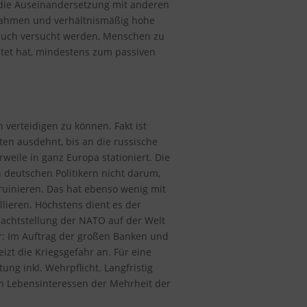
r die Auseinandersetzung mit anderen
ßnahmen und verhältnismäßig hohe
t auch versucht werden, Menschen zu
stet hat, mindestens zum passiven
verteidigen zu können. Fakt ist
ten ausdehnt, bis an die russische
eile in ganz Europa stationiert. Die
 deutschen Politikern nicht darum,
ruinieren. Das hat ebenso wenig mit
lieren. Höchstens dient es der
machtstellung der NATO auf der Welt
r: Im Auftrag der großen Banken und
izt die Kriegsgefahr an. Für eine
ung inkl. Wehrpflicht. Langfristig
den Lebensinteressen der Mehrheit der