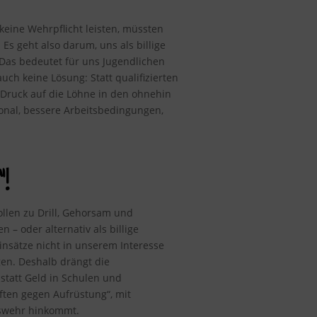
keine Wehrpflicht leisten, müssten
Es geht also darum, uns als billige
 Das bedeutet für uns Jugendlichen
ch keine Lösung: Statt qualifizierten
r Druck auf die Löhne in den ohnehin
sonal, bessere Arbeitsbedingungen,
!
ollen zu Drill, Gehorsam und
 oder alternativ als billige
einsätze nicht in unserem Interesse
gen. Deshalb drängt die
statt Geld in Schulen und
ten gegen Aufrüstung“, mit
eswehr hinkommt.