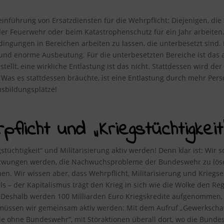
inführung von Ersatzdiensten für die Wehrpflicht: Diejenigen, die 
er Feuerwehr oder beim Katastrophenschutz für ein Jahr arbeiten. 
dingungen in Bereichen arbeiten zu lassen, die unterbesetzt sind.
nd enorme Ausbeutung. Für die unterbesetzten Bereiche ist das au
ellt, eine wirkliche Entlastung ist das nicht. Stattdessen wird de
 Was es stattdessen bräuchte, ist eine Entlastung durch mehr Per
sbildungsplätze!
flicht und „Kriegstüchtigkeit“
tüchtigkeit“ und Militarisierung aktiv werden! Denn klar ist: Wir s
wungen werden, die Nachwuchsprobleme der Bundeswehr zu lösen –
enen. Wir wissen aber, dass Wehrpflicht, Militarisierung und Kriegs
ls – der Kapitalismus trägt den Krieg in sich wie die Wolke den Re
. Deshalb werden 100 Milliarden Euro Kriegskredite aufgenommen, 
müssen wir gemeinsam aktiv werden: Mit dem Aufruf „Gewerkschaf
e ohne Bundeswehr“, mit Störaktionen überall dort, wo die Bund