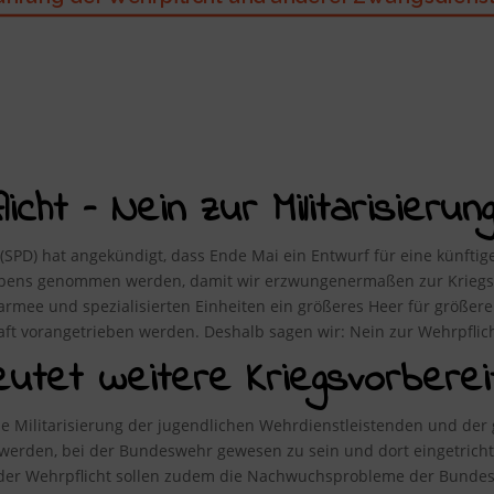
cht – Nein zur Militarisierung
 (SPD) hat angekündigt, dass Ende Mai ein Entwurf für eine künftige 
Lebens genommen werden, damit wir erzwungenermaßen zur Kriegst
fsarmee und spezialisierten Einheiten ein größeres Heer für größe
haft vorangetrieben werden. Deshalb sagen wir: Nein zur Wehrpflich
eutet weitere Kriegsvorberei
 Militarisierung der jugendlichen Wehrdienstleistenden und der 
r werden, bei der Bundeswehr gewesen zu sein und dort eingetrich
s der Wehrpflicht sollen zudem die Nachwuchsprobleme der Bund