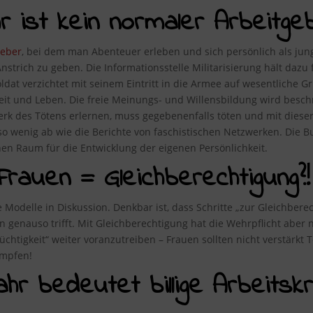
ist kein normaler Arbeitgeb
geber
, bei dem man Abenteuer erleben und sich persönlich als ju
nstrich zu geben. Die Informationsstelle Militarisierung hält dazu 
oldat verzichtet mit seinem Eintritt in die Armee auf wesentliche G
heit und Leben. Die freie Meinungs- und Willensbildung wird bes
rk des Tötens erlernen, muss gegebenenfalls töten und mit dieser
wenig ab wie die Berichte von faschistischen Netzwerken. Die Bu
nen Raum für die Entwicklung der eigenen Persönlichkeit.
Frauen = Gleichberechtigung?!
e Modelle in Diskussion. Denkbar ist, dass Schritte „zur Gleichbe
enauso trifft. Mit Gleichberechtigung hat die Wehrpflicht aber ni
tüchtigkeit“ weiter voranzutreiben – Frauen sollten nicht verstärkt
mpfen!
jahr bedeutet billige Arbeits