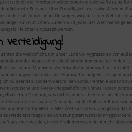
023 verschiebt die Prioritäten weiter zugunsten der Aufrüstung fü
deutlich mehr Personal. Über Freiwilligkeit, exzessive Werbema
lles andere als hinreichend. Deswegen wird mit einer Wehrpflich
t länger zu verpflichten. Zudem wird jeder, der Wehrdienst gelei
riegsfall leichter eingesetzt werden.
m Verteidigung!
uchten die Wehrpflicht, um unser Land vor Aggressoren von außen 
 anderslautender Absprachen seit 30 Jahren immer weiter in den Os
ilitärbasen und Manövern. Amerikanische Atomwaffen sind mittlerw
tionierungsverbot taktischer Atomwaffen aufgelöst. Es geht auch
öglich zu beenden, sondern darum, den Konkurrenten Russland zu 
 wenn deutsche und NATO-Kriegsschiffe vor Chinas Küsten patrouil
egelbasierten Ordnung, was nichts anderes bedeutet, als die Vor
und Konzerne zu erhalten. Genau das ist die Rolle der Bundesweh
en und Rohstoffquellen in aller Welt zu sichern. Und genau das he
t es Friedensverträge und Abrüstung statt weiterer Kriegsvorbereit
schaft gesichert werden, in der Profitinteressen nicht mehr über 