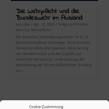
Die Wehrpflicht und die
Bundeswehr im Ausland
von
sdaj
|
Apr. 15, 2022
|
Krieg und Frieden
,
Nein zur Wehrpflicht!
Die deutsche „Verteidigungsarmee“ ist in 12
Auslandseinsätzen unterwegs. Diese Einsätze
dienen vor allem drei Zwecken: Absicherung
von Handelsrouten und des Zugriffs auf
natürliche Ressourcen. Unterstützung der
Abschottung der EU vor Geflüchteten. Einsätze
zur...
Cookie-Zustimmung