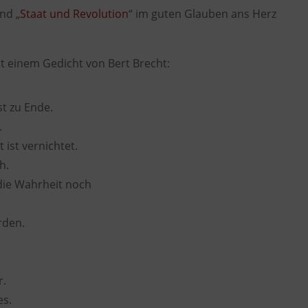
und „
Staat und Revolution
“ im guten Glauben ans Herz
t einem Gedicht von Bert Brecht:
t zu Ende.
.
ist vernichtet.
h.
die Wahrheit noch
rden.
r.
es.