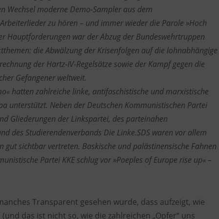
den Wechsel moderne Demo-Sampler aus dem
Arbeiterlieder zu hören – und immer wieder die Parole »Hoch
ne der Hauptforderungen war der Abzug der Bundeswehrtruppen
tthemen: die Abwälzung der Krisenfolgen auf die lohnabhängige
erechnung der Hartz-IV-Regelsätze sowie der Kampf gegen die
scher Gefangener weltweit.
o« hatten zahlreiche linke, antifaschistische und marxistische
pa unterstützt. Neben der Deutschen Kommunistischen Partei
nd Gliederungen der Linkspartei, des parteinahen
 und des Studierendenverbands Die Linke.SDS waren vor allem
n gut sichtbar vertreten. Baskische und palästinensische Fahnen
unistische Partei KKE schlug vor »Poeples of Europe rise up« –
 manches Transparent gesehen wurde, dass aufzeigt, wie
und das ist nicht so, wie die zahlreichen „Opfer“ uns