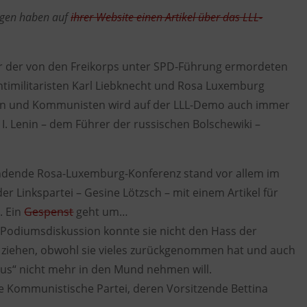
ngen haben auf
ihrer Website einen Artikel über das LLL-
r der von den Freikorps unter SPD-Führung ermordeten
imilitaristen Karl Liebknecht und Rosa Luxemburg
sten und Kommunisten wird auf der LLL-Demo auch immer
 I. Lenin – dem Führer der russischen Bolschewiki –
findende Rosa-Luxemburg-Konferenz stand vor allem im
er Linkspartei – Gesine Lötzsch – mit einem Artikel für
. Ein
Gespenst
geht um…
 Podiumsdiskussion konnte sie nicht den Hass der
h ziehen, obwohl sie vieles zurückgenommen hat und auch
us“ nicht mehr in den Mund nehmen will.
e Kommunistische Partei, deren Vorsitzende Bettina