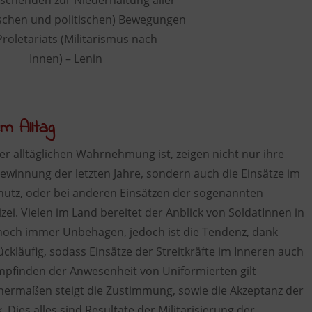
rschenden zur Niederhaltung aller
chen und politischen) Bewegungen
Proletariats (Militarismus nach
Innen) – Lenin
 Alltag
r alltäglichen Wahrnehmung ist, zeigen nicht nur ihre
winnung der letzten Jahre, sondern auch die Einsätze im
hutz, oder bei anderen Einsätzen der sogenannten
zei. Vielen im Land bereitet der Anblick von SoldatInnen in
 noch immer Unbehagen, jedoch ist die Tendenz, dank
ckläufig, sodass Einsätze der Streitkräfte im Inneren auch
pfinden der Anwesenheit von Uniformierten gilt
ichermaßen steigt die Zustimmung, sowie die Akzeptanz der
. Dies alles sind Resultate der Militarisierung der