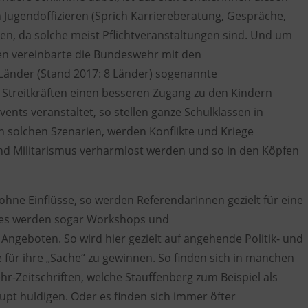
Jugendoffizieren (Sprich Karriereberatung, Gespräche,
en, da solche meist Pflichtveranstaltungen sind. Und um
en vereinbarte die Bundeswehr mit den
 Länder (Stand 2017: 8 Länder) sogenannte
treitkräften einen besseren Zugang zu den Kindern
nts veranstaltet, so stellen ganze Schulklassen in
In solchen Szenarien, werden Konflikte und Kriege
g und Militarismus verharmlost werden und so in den Köpfen
i ohne Einflüsse, so werden ReferendarInnen gezielt für eine
es werden sogar Workshops und
ngeboten. So wird hier gezielt auf angehende Politik- und
für ihre „Sache“ zu gewinnen. So finden sich in manchen
-Zeitschriften, welche Stauffenberg zum Beispiel als
t huldigen. Oder es finden sich immer öfter