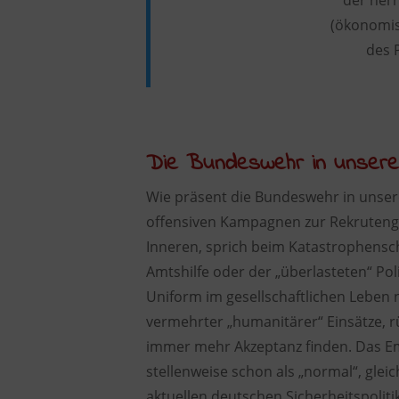
der her
(ökonomis
des 
Die Bundeswehr in unserem
Wie präsent die Bundeswehr in unsere
offensiven Kampagnen zur Rekrutenge
Inneren, sprich beim Katastrophensc
Amtshilfe oder der „überlasteten“ Poli
Uniform im gesellschaftlichen Leben
vermehrter „humanitärer“ Einsätze, rü
immer mehr Akzeptanz finden. Das Em
stellenweise schon als „normal“, gle
aktuellen deutschen Sicherheitspolitik