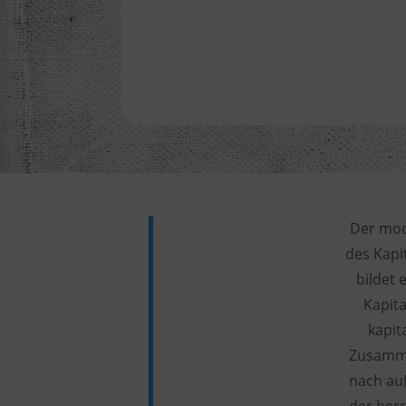
Der mode
des Kapi
bildet 
Kapita
kapit
Zusamme
nach au