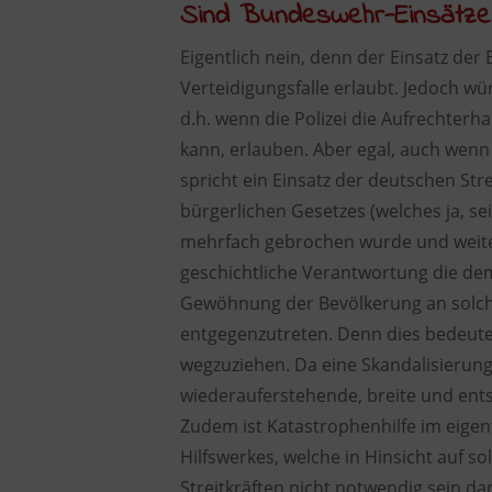
Sind Bundeswehr-Einsätze i
Eigentlich nein, denn der Einsatz de
Verteidigungsfalle erlaubt. Jedoch wür
d.h. wenn die Polizei die Aufrechterh
kann, erlauben. Aber egal, auch wen
spricht ein Einsatz der deutschen Stre
bürgerlichen Gesetzes (welches ja, s
mehrfach gebrochen wurde und weiter 
geschichtliche Verantwortung die de
Gewöhnung der Bevölkerung an solche 
entgegenzutreten. Denn dies bedeut
wegzuziehen. Da eine Skandalisierung 
wiederauferstehende, breite und ent
Zudem ist Katastrophenhilfe im eige
Hilfswerkes, welche in Hinsicht auf s
Streitkräften nicht notwendig sein dar