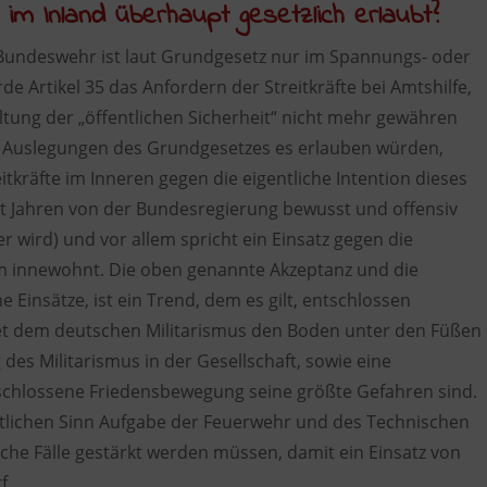
m Inland überhaupt gesetzlich erlaubt?
r Bundeswehr ist laut Grundgesetz nur im Spannungs- oder
de Artikel 35 das Anfordern der Streitkräfte bei Amtshilfe,
altung der „öffentlichen Sicherheit“ nicht mehr gewähren
n Auslegungen des Grundgesetzes es erlauben würden,
itkräfte im Inneren gegen die eigentliche Intention dieses
eit Jahren von der Bundesregierung bewusst und offensiv
wird) und vor allem spricht ein Einsatz gegen die
m innewohnt. Die oben genannte Akzeptanz und die
Einsätze, ist ein Trend, dem es gilt, entschlossen
et dem deutschen Militarismus den Boden unter den Füßen
des Militarismus in der Gesellschaft, sowie eine
schlossene Friedensbewegung seine größte Gefahren sind.
ntlichen Sinn Aufgabe der Feuerwehr und des Technischen
olche Fälle gestärkt werden müssen, damit ein Einsatz von
f.