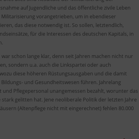
ssnahme auf Jugendliche und das öffentliche zivile Leben
 Militarisierung vorangetrieben, um in ebendieser
ren, das diese notwendig ist. So sollen, letztendlich,
einsätze, für die Interessen des deutschen Kapitals, in
n.
, war schon lange klar, denn seit Jahren machen nicht nur
, sondern u.a. auch die Linkspartei oder auch
 wozu diese höheren Rüstungsausgaben und die damit
ildungs- und Gesundheitswesen führen. Jahrelang
 und Pflegepersonal unangemessen bezahlt, worunter das
 stark gelitten hat. Jene neoliberale Politik der letzten Jahre
häusern (Altenpflege nicht mit eingerechnet) fehlen 80.000