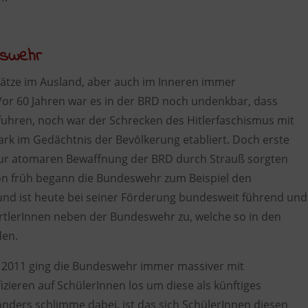
eswehr
ätze im Ausland, aber auch im Inneren immer
Vor 60 Jahren war es in der BRD noch undenkbar, dass
fuhren, noch war der Schrecken des Hitlerfaschismus mit
rk im Gedächtnis der Bevölkerung etabliert. Doch erste
ur atomaren Bewaffnung der BRD durch Strauß sorgten
hon früh begann die Bundeswehr zum Beispiel den
 und ist heute bei seiner Förderung bundesweit führend und
ortlerInnen neben der Bundeswehr zu, welche so in den
den.
t 2011 ging die Bundeswehr immer massiver mit
ieren auf SchülerInnen los um diese als künftiges
nders schlimme dabei, ist das sich SchülerInnen diesen