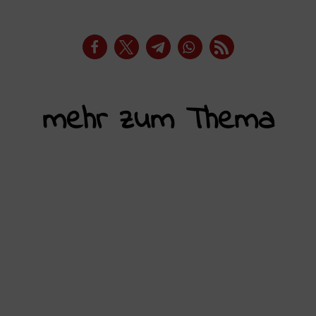
mehr zum Thema
Die Schulstreiks gegen Wehrpflicht
müssen zum Beginn einer
antimilitaristischen Jugendbewegung
werden! Am 05.12.2025, dem Tag, an dem