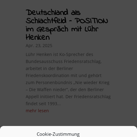
Deutschland als
Schlachtfeld – POSITION
im Gespräch mit Lühr
Henken
Apr. 23, 2025
Lühr Henken ist Ko-Sprecher des
Bundesausschuss Friedensratschlag,
arbeitet in der Berliner
Friedenskoordination mit und gehört
zum Personenbündnis „Nie wieder Krieg
– Die Waffen nieder“, der den Berliner
Appell initiiert hat. Der Friedensratschlag
findet seit 1993...
mehr lesen
Cookie-Zustimmung