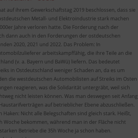
 hat auf ihrem Gewerkschaftstag 2019 beschlossen, dass sie
 ostdeutschen Metall- und Elektroindustrie stark machen
2000er Jahre verloren hatte. Die Forderung nach der
ich dann auch in den Forderungen der ostdeutschen
runden 2020, 2021 und 2022. Das Problem: In
tomobilzulieferer arbeitskampffähig, die ihre Teile an die
land (v. a. Bayern und BaWü) liefern. Das bedeutet
treiks in Ostdeutschland weniger Schaden an, da es um
en die westdeutschen Automobilisten auf Streiks im Osten
n reagieren, was die Solidarität untergräbt, weil sich
lichtweg nicht leisten können. Was man deswegen seit Anfang
 Haustarifverträgen auf betrieblicher Ebene abzuschließen.
n Haken: Nicht alle Belegschaften sind gleich stark. Heißt,
35h Woche bekommen, während man in der Fläche nicht
 starken Betriebe die 35h Woche ja schon haben.