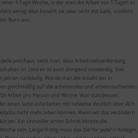
n einer 4-Tage-Woche, in der man die Arbeit von 5 Tagen zu
elativ wenig. Man bezahlt sie zwar nicht mit Geld, sondern
len Burn-out.
elle anschaut, sieht man, dass Arbeitszeitverkürzung
haften ist. Und es ist auch dringend notwendig. Das
t Jahren rückläufig. Würde man die Anzahl der in
den gleichmäßig auf alle arbeitenden und arbeitssuchenden
25h Arbeit pro Person und Woche. Was stattdessen
der einen Seite aufarbeiten mit teilweise deutlich über 40 h
zeitjobs nicht mehr leben können. Wenn wir das verändern
kürzen. Ein sinnvoller erster Schritt könnte die
che sein. Längerfristig muss das Ziel für jede/-n KollegIn,