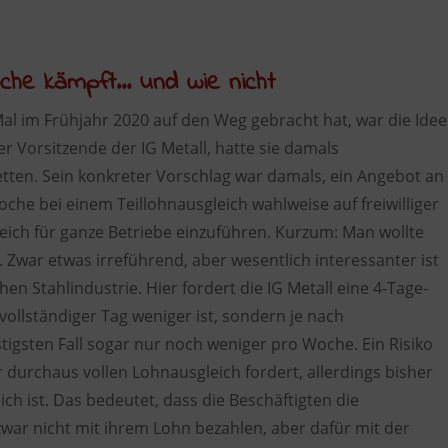
che kämpft… und wie nicht
 Mal im Frühjahr 2020 auf den Weg gebracht hat, war die Idee
r Vorsitzende der IG Metall, hatte sie damals
etten. Sein konkreter Vorschlag war damals, ein Angebot an
che bei einem Teillohnausgleich wahlweise auf freiwilliger
leich für ganze Betriebe einzuführen. Kurzum: Man wollte
. Zwar etwas irreführend, aber wesentlich interessanter ist
en Stahlindustrie. Hier fordert die IG Metall eine 4-Tage-
vollständiger Tag weniger ist, sondern je nach
igsten Fall sogar nur noch weniger pro Woche. Ein Risiko
ar durchaus vollen Lohnausgleich fordert, allerdings bisher
h ist. Das bedeutet, dass die Beschäftigten die
 zwar nicht mit ihrem Lohn bezahlen, aber dafür mit der