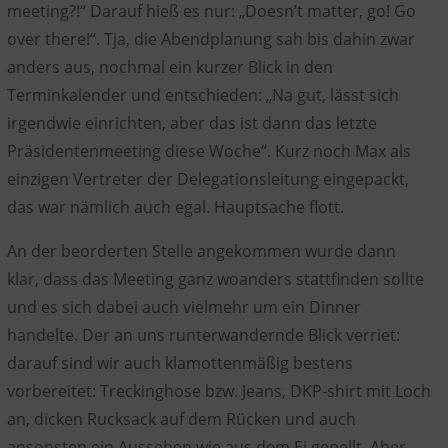
meeting?!“ Darauf hieß es nur: „Doesn’t matter, go! Go
over there!“. Tja, die Abendplanung sah bis dahin zwar
anders aus, nochmal ein kurzer Blick in den
Terminkalender und entschieden: „Na gut, lässt sich
irgendwie einrichten, aber das ist dann das letzte
Präsidentenmeeting diese Woche“. Kurz noch Max als
einzigen Vertreter der Delegationsleitung eingepackt,
das war nämlich auch egal. Hauptsache flott.
An der beorderten Stelle angekommen wurde dann
klar, dass das Meeting ganz woanders stattfinden sollte
und es sich dabei auch vielmehr um ein Dinner
handelte. Der an uns runterwandernde Blick verriet:
darauf sind wir auch klamottenmäßig bestens
vorbereitet: Treckinghose bzw. Jeans, DKP-shirt mit Loch
an, dicken Rucksack auf dem Rücken und auch
ansonsten ein Aussehen wie aus dem Ei gepellt. Aber