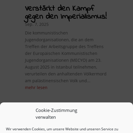
Verstärkt den Kampf
gegen den Imperialismus!
Sep. 7, 2025
Die kommunistischen
Jugendorganisationen, die an dem
Treffen der Arbeitsgruppe des Treffens
der Europäischen Kommunistischen
Jugendorganisationen (MECYO) am 23.
August 2025 in Istanbul teilnehmen,
verurteilen den anhaltenden Völkermord
am palästinensischen Volk und...
mehr lesen
Cookie-Zustimmung
verwalten
Wir verwenden Cookies, um unsere Website und unseren Service zu