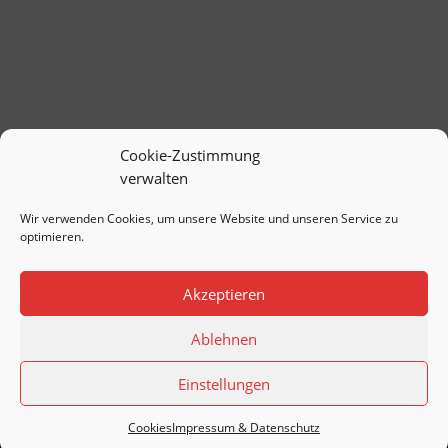
– Die Waffen nieder“, der den Berliner
Appell initiiert hat. Der Friedensratschlag
findet seit 1993...
Cookie-Zustimmung
verwalten
Wir verwenden Cookies, um unsere Website und unseren Service zu
optimieren.
Akzeptieren
Ablehnen
Copyright © 2020
SDAJ
. All Rights
Reserved.
Impressum & Datenschutz
Einstellungen
Cookies
Impressum & Datenschutz