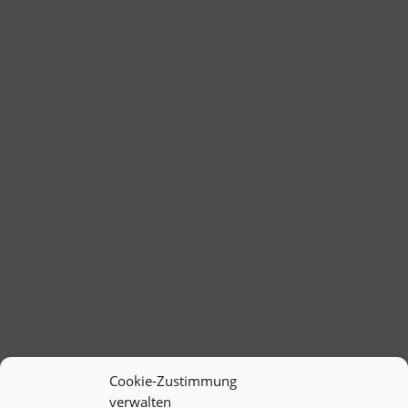
Lühr Henken ist Ko-Sprecher des
Bundesausschuss Friedensratschlag,
arbeitet in der Berliner
Friedenskoordination mit und gehört
zum Personenbündnis „Nie wieder Krieg
– Die Waffen nieder“, der den Berliner
Appell initiiert hat. Der Friedensratschlag
findet seit 1993...
Cookie-Zustimmung
verwalten