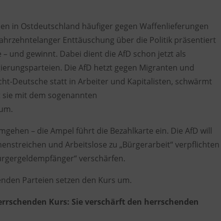
hen in Ostdeutschland häufiger gegen Waffenlieferungen
ahrzehntelanger Enttäuschung
über die Politik
präsentiert
e
– und
gewinnt
.
Dabei dient die
AfD
schon jetzt als
gierungsparteien. Die AfD
hetzt
gegen Migranten und
ht-Deutsche statt in Arbeiter und Kapitalisten, schwärmt
zt sie mit dem sogenannten
 um.
umgehen – die Ampel führt die Bezahlkarte ein.
Die AfD will
nstreichen und Arbeitslose zu „Bürgerarbeit“ verpflichten
„Bürgergeldempfänger“ verschärfen.
henden Parteien setzen den Kurs um.
herrschenden Kurs: Sie verschärft den herrschenden