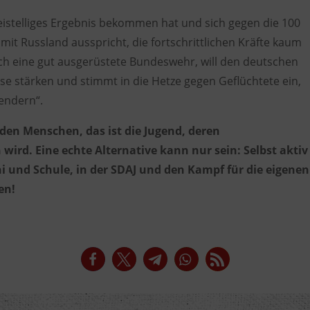
weistelliges Ergebnis bekommen hat und sich gegen die 100
 mit Russland ausspricht, die f
ortschrittlichen Kräfte kaum
ch eine gut
ausgerüstete Bundeswehr
, will den deutschen
sse
stärken
und stimmt in die
Hetze gegen Geflüchtete
ein,
endern“.
den Menschen, das ist die Jugend
, deren
 wird.
Eine
echte Alternative
kann nur sein:
Selbst aktiv
ni und Schule, in der SDAJ und den
Kampf für die eigenen
men
!