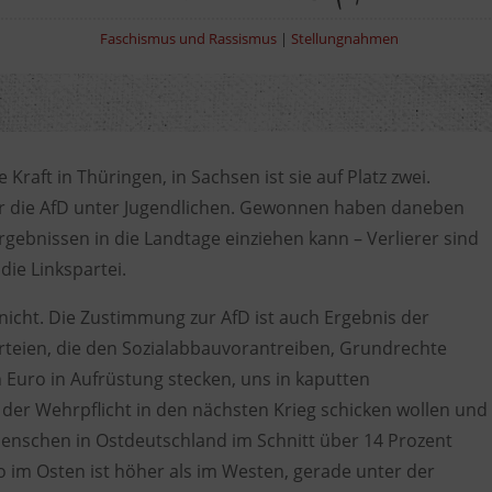
Faschismus und Rassismus
|
Stellungnahmen
e Kraft in Thüringen, in Sachsen ist sie auf Platz zwei.
 die AfD unter Jugendlichen
.
Gewonnen haben daneben
gebnissen in die Landtage einziehen kann – Verlierer sind
ie Linkspartei.
nicht.
Die
Zustimmung zur AfD
ist auch Ergebnis der
rteien
, die den
Sozialabbau
vorantreiben,
Grundrechte
n Euro in
Aufrüstung
stecken, uns in
kaputten
t der
Wehrpflicht
in den nächsten Krieg schicken wollen und
enschen in
Ostdeutschland
im Schnitt über
14 Prozent
o
im Osten ist höher als im Westen, gerade unter der