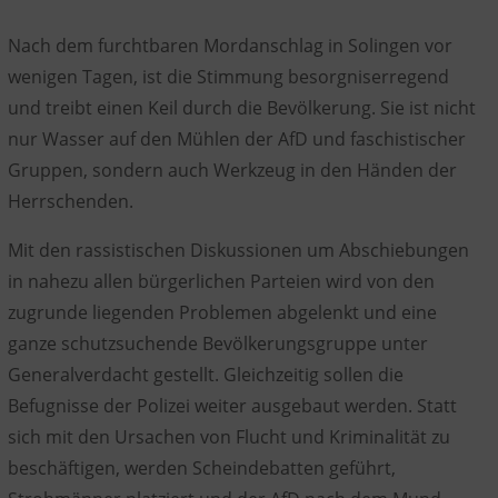
Nach dem furchtbaren
Mordanschlag
in
Solingen
vor
wenigen Tagen, ist die Stimmung besorgniserregend
und treibt einen
Keil durch die Bevölkerung
. Sie ist nicht
nur
Wasser auf den Mühlen der AfD
und faschistischer
Gruppen, sondern auch
Werkzeug
in den Händen
der
Herrschenden
.
Mit den
rassistischen Diskussionen
um Abschiebungen
in nahezu allen
bürgerlichen Parteien
wird von den
zugrunde liegenden Problemen abgelenkt und eine
ganze schutzsuchende
Bevölkerungsgruppe
unter
Generalverdacht
gestellt.
Gleichzeitig sollen die
Befugnisse der Polizei weiter ausgebaut werden.
Statt
sich mit den
Ursachen von Flucht
und Kriminalität zu
beschäftigen, werden
Scheindebatten
geführt,