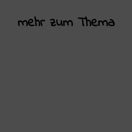
mehr zum Thema
Die Schulstreiks gegen Wehrpflicht
müssen zum Beginn einer
antimilitaristischen Jugendbewegung
werden! Am 05.12.2025, dem Tag, an dem
mit dem
Wehrdienstmodernisierungsgesetz ein
konkreter Schritt in Richtung Wehrpflicht
gegangen wurde, haben in über 90