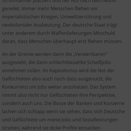
Strohmänner
platziert und der
AfD nach dem Mund
geredet
.
Immer
mehr Menschen fliehen
vor
imperialistischen
Kriegen, Umweltzerstörung
und
neokolonialer
Ausbeutung
. Der
deutsche Staat
trägt
unter anderem durch Waffenlieferungen
Mitschuld
daran, dass Menschen überhaupt erst fliehen müssen.
An der Grenze werden dann die
„Verwertbaren“
ausgesiebt
, die dann schlechtbezahlte
Scheißjobs
annehmen sollen. Im Kapitalismus wird die
Not der
Geflüchteten
also auch noch dazu ausgenutzt, die
Konkurrenz
um Jobs weiter anzuheizen. Das System
nimmt also nicht nur Geflüchteten ihre Perspektive,
sondern auch uns. Die
Bosse
der Banken und Konzerne
lachen
sich schlapp wenn sie sehen, dass sich
Deutsche
und Geflüchtete um miese Jobs und Sozialleistungen
streiten
, während sie dicke Profite einsacken.