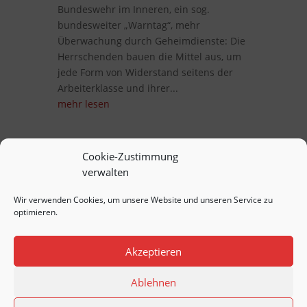
Bundeswehr im Inneren, ein sog.
bundesweiter „Warntag“, mehr
Überwachung durch Geheimdienste: Die
Herrschenden bauen die Mittel aus, um
jede Form von Widerstand seitens der
Arbeiterklasse und ihrer...
mehr lesen
Cookie-Zustimmung
verwalten
Wir verwenden Cookies, um unsere Website und unseren Service zu
optimieren.
Akzeptieren
Ablehnen
Copyright © 2020
SDAJ
. All Rights
Reserved.
Impressum & Datenschutz